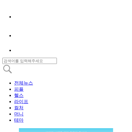
전체뉴스
피플
헬스
라이프
컬처
머니
테마