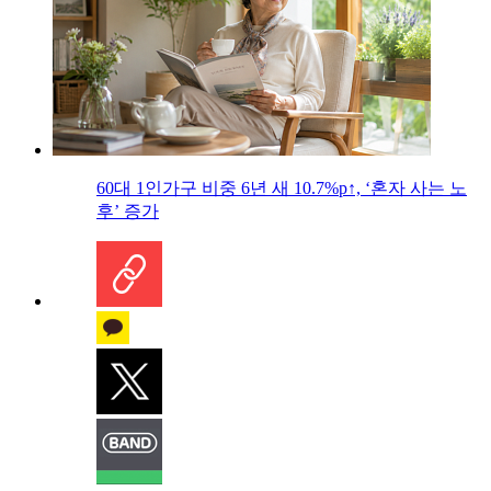
60대 1인가구 비중 6년 새 10.7%p↑, ‘혼자 사는 노
후’ 증가