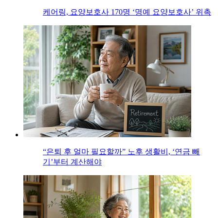
케어링, 요양보호사 170명 ‘명예 요양보호사’ 위촉
“은퇴 후 얼마 필요할까” 노후 생활비, ‘연금 빼
기’부터 계산해야