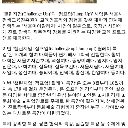
‘챌린지업(Challenge Up)’과 ‘점프업(Jump Up)’ 사업은 서울시
평생교육진흥원이 교육인프라와 경험을 갖춘 대학과 연계해
진행하는 ‘서울마이칼리지’ 사업의 일환으로, 중장년 시민에
게 진로 탐색과 직무역량 강화를 지원하는 다양한 교육 프로그
램을 제공한다.
이번 ‘챌린지업! 점프업!(Challenge up! Jump up!) 릴레이 특
강’은 16개의 참여 대학들이 연계해서 1회씩 진행한다. 참여
대학은 서울여자간호대, 덕성여대, 동양미래대, 명지대, 명지
전문대, 배화여대, 삼육대, 삼육보건대, 서울시립대, 서울여대,
서일대, 성신여대, 숭의여대, 인덕대, 총신대, 한양여대 등이다.
이번 ‘챌린지업! 점프업! 릴레이 특강’은 오는 8월부터 10월까
지 총 17회에 걸쳐 운영된다. 온·오프라인 강의부터 공연, 실습
등 다양한 형태로 중장년의 관심 분야인 ▲인문 ▲사회경제 ▲
문화예술 ▲취업진로를 주제로 한 특강이 펼쳐지며, 생애전환
기 진로탐색부터 문화예술 경험까지 중장년 누구나 참여할 수
있는 다채로운 특강이 마련되었다.
특히 강의형 특강, 공연 형식의 특강, 실습형 특강 등 주제에 맞