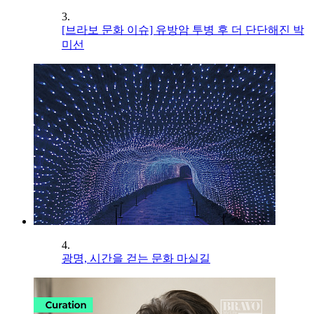
3.
[브라보 문화 이슈] 유방암 투병 후 더 단단해진 박
미선
4.
광명, 시간을 걷는 문화 마실길