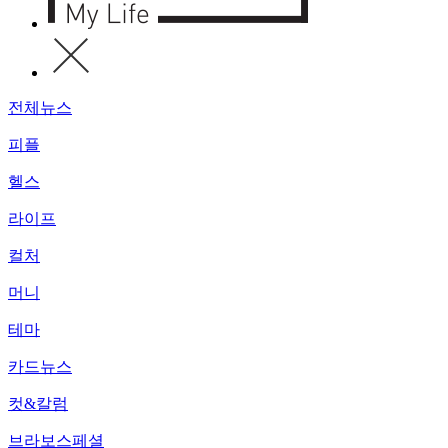
전체뉴스
피플
헬스
라이프
컬처
머니
테마
카드뉴스
컷&칼럼
브라보스페셜