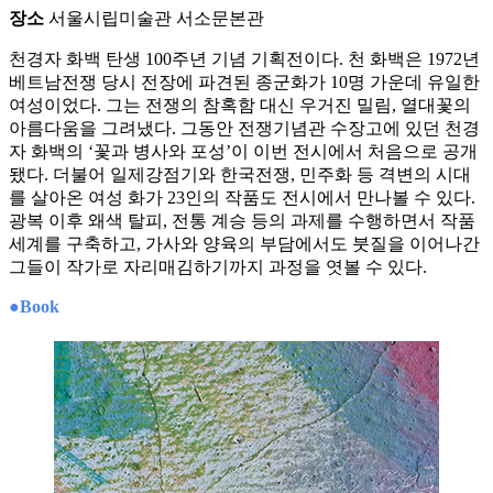
장소
서울시립미술관 서소문본관
천경자 화백 탄생 100주년 기념 기획전이다. 천 화백은 1972년
베트남전쟁 당시 전장에 파견된 종군화가 10명 가운데 유일한
여성이었다. 그는 전쟁의 참혹함 대신 우거진 밀림, 열대꽃의
아름다움을 그려냈다. 그동안 전쟁기념관 수장고에 있던 천경
자 화백의 ‘꽃과 병사와 포성’이 이번 전시에서 처음으로 공개
됐다. 더불어 일제강점기와 한국전쟁, 민주화 등 격변의 시대
를 살아온 여성 화가 23인의 작품도 전시에서 만나볼 수 있다.
광복 이후 왜색 탈피, 전통 계승 등의 과제를 수행하면서 작품
세계를 구축하고, 가사와 양육의 부담에서도 붓질을 이어나간
그들이 작가로 자리매김하기까지 과정을 엿볼 수 있다.
●Book