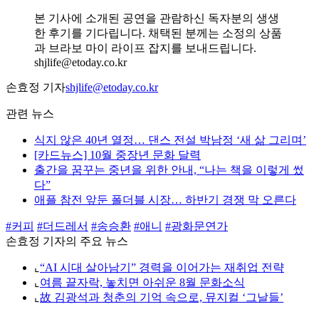
본 기사에 소개된 공연을 관람하신 독자분의 생생
한 후기를 기다립니다. 채택된 분께는 소정의 상품
과 브라보 마이 라이프 잡지를 보내드립니다.
shjlife@etoday.co.kr
손효정 기자
shjlife@etoday.co.kr
관련 뉴스
식지 않은 40년 열정… 댄스 전설 박남정 ‘새 삶 그리며’
[카드뉴스] 10월 중장년 문화 달력
출간을 꿈꾸는 중년을 위한 안내, “나는 책을 이렇게 썼
다”
애플 참전 앞둔 폴더블 시장… 하반기 경쟁 막 오른다
#커피
#더드레서
#송승환
#애니
#광화문연가
손효정 기자의 주요 뉴스
⌞
“AI 시대 살아남기” 경력을 이어가는 재취업 전략
⌞
여름 끝자락, 놓치면 아쉬운 8월 문화소식
⌞
故 김광석과 청춘의 기억 속으로, 뮤지컬 ‘그날들’