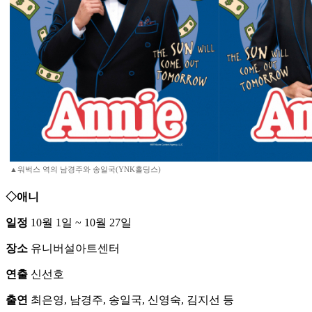
▲워벅스 역의 남경주와 송일국(YNK홀딩스)
◇애니
일정
10월 1일 ~ 10월 27일
장소
유니버설아트센터
연출
신선호
출연
최은영, 남경주, 송일국, 신영숙, 김지선 등