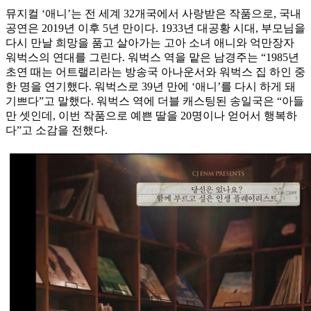
뮤지컬 ‘애니’는 전 세계 32개국에서 사랑받은 작품으로, 국내
공연은 2019년 이후 5년 만이다. 1933년 대공황 시대, 부모님을
다시 만날 희망을 품고 살아가는 고아 소녀 애니와 억만장자
워벅스의 연대를 그린다. 워벅스 역을 맡은 남경주는 “1985년
초연 때는 어트랠리라는 방송국 아나운서와 워벅스 집 하인 중
한 명을 연기했다. 워벅스로 39년 만에 ‘애니’를 다시 하게 돼
기쁘다”고 말했다. 워벅스 역에 더블 캐스팅된 송일국은 “아들
만 셋인데, 이번 작품으로 예쁜 딸을 20명이나 얻어서 행복하
다”고 소감을 전했다.