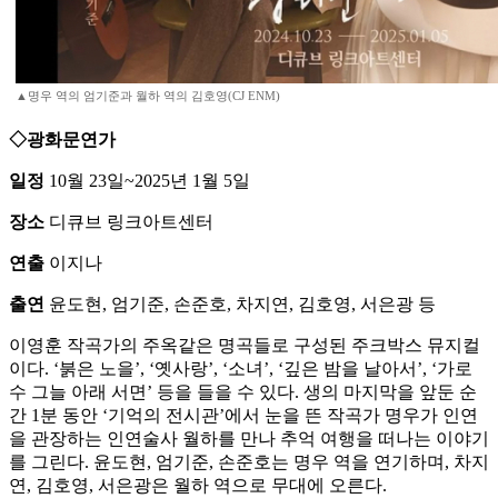
▲명우 역의 엄기준과 월하 역의 김호영(CJ ENM)
◇광화문연가
일정
10월 23일~2025년 1월 5일
장소
디큐브 링크아트센터
연출
이지나
출연
윤도현, 엄기준, 손준호, 차지연, 김호영, 서은광 등
이영훈 작곡가의 주옥같은 명곡들로 구성된 주크박스 뮤지컬
이다. ‘붉은 노을’, ‘옛사랑’, ‘소녀’, ‘깊은 밤을 날아서’, ‘가로
수 그늘 아래 서면’ 등을 들을 수 있다. 생의 마지막을 앞둔 순
간 1분 동안 ‘기억의 전시관’에서 눈을 뜬 작곡가 명우가 인연
을 관장하는 인연술사 월하를 만나 추억 여행을 떠나는 이야기
를 그린다. 윤도현, 엄기준, 손준호는 명우 역을 연기하며, 차지
연, 김호영, 서은광은 월하 역으로 무대에 오른다.