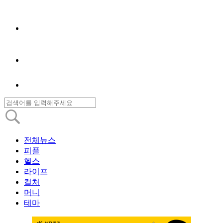
전체뉴스
피플
헬스
라이프
컬처
머니
테마