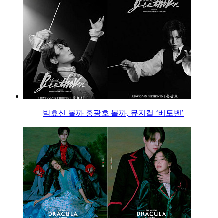
박효신 볼까 홍광호 볼까, 뮤지컬 ‘베토벤’