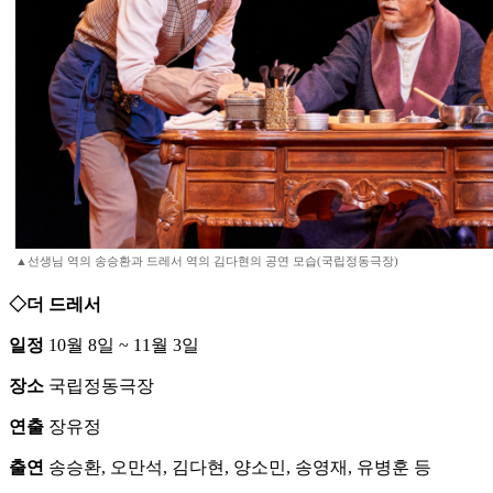
▲선생님 역의 송승환과 드레서 역의 김다현의 공연 모습(국립정동극장)
◇더 드레서
일정
10월 8일 ~ 11월 3일
장소
국립정동극장
연출
장유정
출연
송승환, 오만석, 김다현, 양소민, 송영재, 유병훈 등