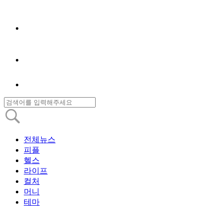
전체뉴스
피플
헬스
라이프
컬처
머니
테마