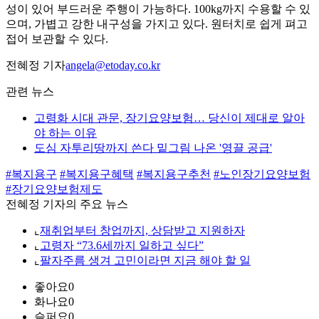
성이 있어 부드러운 주행이 가능하다. 100kg까지 수용할 수 있
으며, 가볍고 강한 내구성을 가지고 있다. 원터치로 쉽게 펴고
접어 보관할 수 있다.
전혜정 기자
angela@etoday.co.kr
관련 뉴스
고령화 시대 관문, 장기요양보험… 당신이 제대로 알아
야 하는 이유
도심 자투리땅까지 쓴다 밑그림 나온 '영끌 공급'
#복지용구
#복지용구혜택
#복지용구추천
#노인장기요양보험
#장기요양보험제도
전혜정 기자의 주요 뉴스
⌞
재취업부터 창업까지, 상담받고 지원하자
⌞
고령자 “73.6세까지 일하고 싶다”
⌞
팔자주름 생겨 고민이라면 지금 해야 할 일
좋아요
0
화나요
0
슬퍼요
0