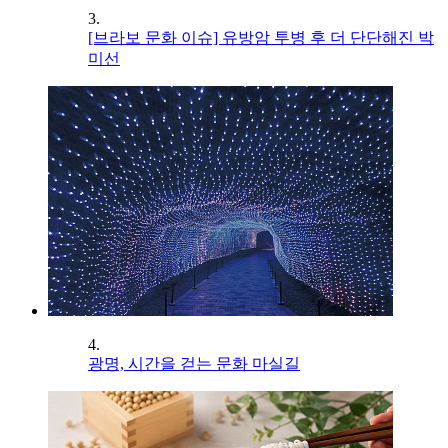
3.
[브라보 문화 이슈] 유방암 투병 후 더 단단해진 박
미선
4.
광명, 시간을 걷는 문화 마실길