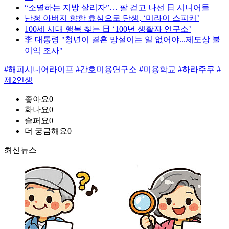
“소멸하는 지방 살리자”… 팔 걷고 나선 日 시니어들
난청 아버지 향한 효심으로 탄생, ‘미라이 스피커’
100세 시대 행복 찾는 日 ‘100년 생활자 연구소’
李 대통령 "청년이 결혼 망설이는 일 없어야...제도상 불
이익 조사"
#해피시니어라이프
#간호미용연구소
#미용학교
#하라주쿠
#
제2인생
좋아요
0
화나요
0
슬퍼요
0
더 궁금해요
0
최신뉴스