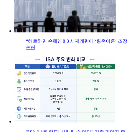
“해로하면 손해?” 8·3 세제개편에 ‘황혼이혼’ 조장
논란
“ISA ‘남은 한도’ 사라질 수 있다” 기존 가입자 주