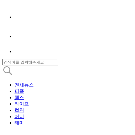
전체뉴스
피플
헬스
라이프
컬처
머니
테마