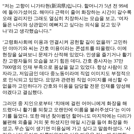
“저는 고향이 니가타현(新潟県)입니다. 할머니가 5년 전 99세
에 돌아가셨어요. 해마다 근력이 줄어 화장하는 시간이 갈수록
오래 걸리지만 그래도 열심히 치장하시는 모습을 보고, ‘여자
들은 나이와 상관없이 예뻐지고 싶다는 의식을 갖고 있구
나’라고 생각했습니다.”
‘고령화사회에 미용과 연결시켜 공헌할 길이 없을까’ 고민하
던 야마기와 씨는 간호 미용이라는 콘셉트를 떠올렸다. 이에
현장을 살펴보니 문제가 산적해 있었다. 인생을 즐기거나 활기
찬 고령자들의 모습을 보기 힘든 데다, 간호 종사자는 37만
7000명의 인재 부족으로 몸살을 앓고 있었다. 항상 사람이 모
자라고, 저임금인 데다 중노동이라며 직업 이미지도 부정적으
로 인식되고 있었다. 요양과 관련된 직업 이미지를 쇄신할 수
없을까 고민하다가 간호와 미용을 담당할 전문 인재를 양성해
야겠다고 결심했다.
그러던 중 지인으로부터 ‘치매에 걸린 어머니에게 화장을 해
드렸더니 활기를 되찾고 오랜만에 이름을 불러주셨다’는 이야
기를 들었다. 또한 매년 찾아뵙던 할머니도 마지막에는 다리가
불편해 외출을 거의 못 하셨지만 매일 시간을 들여 화장을 하
셨고, 무슨 일이 생기면 미용실에 가고 싶다고 말씀하셨다. ‘사