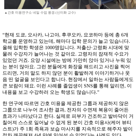
▲간호 미용연구소 네일 수업 풍경.(신미화 교수)
“현재 도쿄, 오사카, 나고야, 후쿠오카, 요코하마 등에 총 6개
학교를 운영하고 있는데, 해마다 입학 문의가 늘고 있습니다.
올해 입학한 학생은 1000명입니다. 저출산·고령화 시대에 맞
물려 수강자가 늘어나는 것 같아요. 고령자의 잠재적 수요가
있었던 거죠. 요양 시설에는 방에 가만히 앉아 있거나 누워 있
는 분이 많아요. 그런 분들에게 화장을 해드리고 사진을 찍어
드리면, 거의 말도 하지 않던 분이 활발하게 이야기하거나 웃
음 띤 얼굴을 보인다고 합니다. 현장에서 일하는 사람들에게도
큰 보람이 돼요. 이런 사례를 졸업생이 SNS를 통해 알리면, 이
내용을 보고 수강하러 오는 학생도 많습니다.”
한 연구에 따르면 간호 미용을 제공한 그룹과 제공하지 않은
그룹으로 나누어 조사한 결과, 전자의 수면제 복용이 줄어든
효과가 나타났다고 한다. 실제로 피부가 건조하고 발바닥이 거
칠어져 스스로 일어날 수 없게 된 분이 간호 미용사(케어 뷰티
스트)가 주 1회 족욕과 보습 마사지를 지속적으로 해주자 발이
점차 깨끗해져 4년 만에 일어설 수 있었다는 사례도 있다.