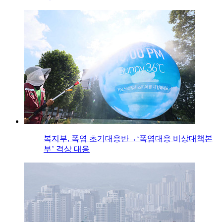
복지부, 폭염 초기대응반→‘폭염대응 비상대책본
부’ 격상 대응