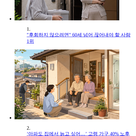
1.
"후회하지 않으려면" 60세 넘어 끊어내야 할 사람
1위
2.
‘아파도 집에서 늙고 싶어…’ 고령 가구 40% 노후