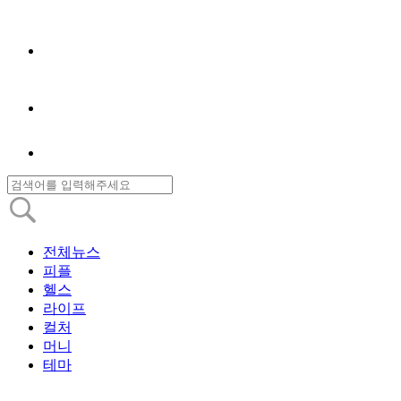
전체뉴스
피플
헬스
라이프
컬처
머니
테마