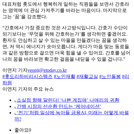
대표처럼 홋도에서 행복하게 일하는 직원들을 보면서 간호라
는 영역에 더 관심 가져주기를 바라는 마음이다. 마지막으로
그는 ‘꿈’을 강조했다.
“간호에서 가장 중요한 것은 사고방식입니다. 간호가 수단이
되기보다는 ‘무엇을 위해 간호하는가’를 생각하면 좋겠어요.
환자도 안심하고 살 수 있는 마을을 만들겠다는 꿈을 생각하
면, 저 역시 에너지가 솟아오릅니다. 게다가 마음 맞는 동료들
과 같은 방향으로 걸으면 더욱 힘을 낼 수 있어요. 간호를 넘어
나의 꿈을 바라보면 확고한 걸음을 내딛을 수 있을 겁니다.”
이연지 기자
yeonji@etoday.co.kr
#홋도리하비리시스템즈
#노인재활
#재활교실
#노인돌봄
#리
하원
이연지 기자의 주요 뉴스
⌞
소실점 향해 달린다! ‘나쁜 계집애’ 나애리의 귀환
⌞
간병 시장의 선순환 만드는 ‘케어네이션’
⌞
‘전기’처럼 일상에 녹아들 금융AI, 미래는 어떻게 바뀔
까?
좋아요
0