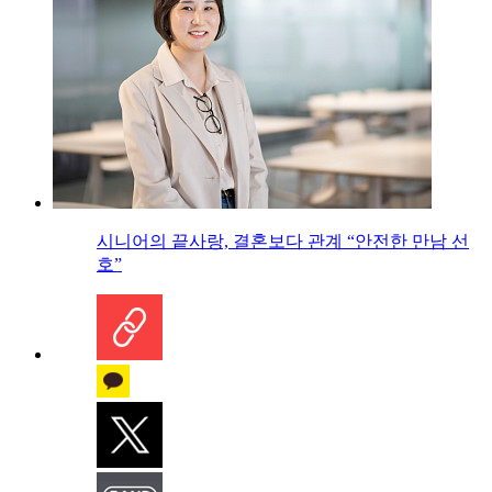
시니어의 끝사랑, 결혼보다 관계 “안전한 만남 선
호”