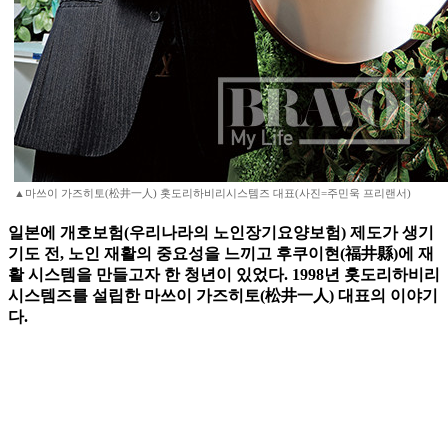
▲마쓰이 가즈히토(松井一人) 홋도리하비리시스템즈 대표(사진=주민욱 프리랜서)
일본에 개호보험(우리나라의 노인장기요양보험) 제도가 생기
기도 전, 노인 재활의 중요성을 느끼고 후쿠이현(福井縣)에 재
활 시스템을 만들고자 한 청년이 있었다. 1998년 홋도리하비리
시스템즈를 설립한 마쓰이 가즈히토(松井一人) 대표의 이야기
다.