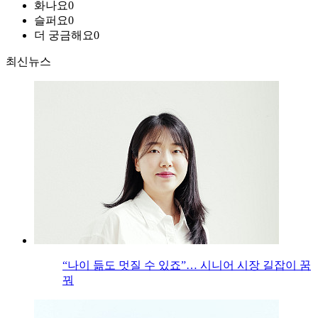
화나요
0
슬퍼요
0
더 궁금해요
0
최신뉴스
“나이 듦도 멋질 수 있죠”… 시니어 시장 길잡이 꿈
꿔