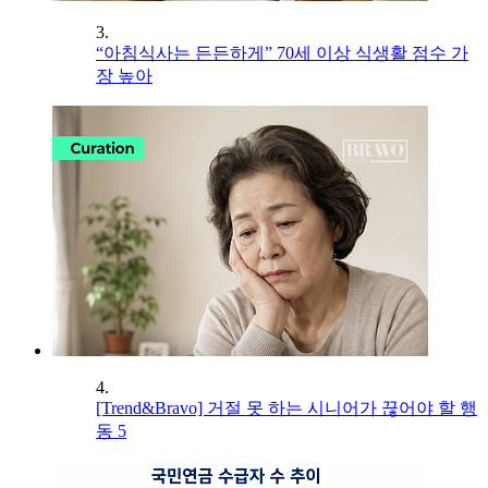
3.
“아침식사는 든든하게” 70세 이상 식생활 점수 가
장 높아
4.
[Trend&Bravo] 거절 못 하는 시니어가 끊어야 할 행
동 5