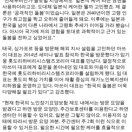
“언제부터인가 글로벌 시장에서도 ‘일본식 케어’라는 표현을
사용하더라고요. 도대체 일본식 케어란 뭘까 고민했죠. 제 결
론은 ‘공격적인 돌봄’이었습니다. 일본은 2040년이면 고령 인
구가 최고점을 찍고 오히려 줄어들게 돼요. 이후에는 일본과
한국을 넘어 다른 나라에서 고령화 추세가 이어질 거라 봤습니
다. 아시아 국가에 저의 경험을 토대로 과학적이고 근거 있는
돌봄을 전하고 싶었어요.”
태국, 싱가포르 등을 방문해 해외 지사 설립을 고민하던 마쓰
이 대표는 2014년 세미나 발표 참석차 한국을 방문했다가 임기
웅 홋도리하비리시스템즈코리아 대표를 만났다. 열정적으로
마쓰이 대표에게 질문을 쏟아내던 임 대표와 마음이 잘 맞아
한국에 홋도리하비리시스템즈코리아를 설립하게 됐다. 임 대
표는 홋도의 핵심 가치를 이어 재활 중심의 재가노인복지센터
리하원을 운영하고 있다. 마쓰이 대표는 “한국의 돌봄은 더욱
다양해질 필요가 있다”고 강조했다.
“현재 한국의 노인장기요양보험 제도 내에서는 방문 요양을
받겠다고 하면 방문 요양만, 주간보호센터를 이용한다고 하면
센터만 이용할 수 있어요. 일본은 그렇지 않아요. 이용자의 상
태에 따라서 방문 요양 30분, 주간센터 주 2회 이런 식으로 이
용할 수 있거든요. 필요한 시간에 필요한 케어를 효율적으로