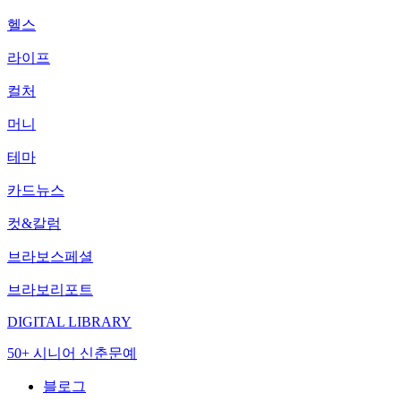
헬스
라이프
컬처
머니
테마
카드뉴스
컷&칼럼
브라보스페셜
브라보리포트
DIGITAL LIBRARY
50+ 시니어 신춘문예
블로그