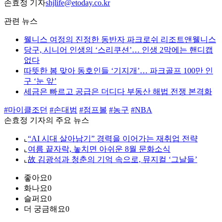
손효정 기자
shjlife@etoday.co.kr
관련 뉴스
웰니스 여정의 진정한 동반자 파크로쉬 리조트앤웰니스
당구, 시니어 인생의 ‘스리쿠션’… 인생 2막에는 핸디캡
없다
따뜻한 봄 맞아 동호인들 ‘기지개’… 파크골프 100만 인
구 ‘눈 앞’
세금은 빠르고 공급은 더디다 부동산 해법 전쟁 본격화
#마이클조던
#손대범
#점프볼
#농구
#NBA
손효정 기자의 주요 뉴스
⌞
“AI 시대 살아남기” 경력을 이어가는 재취업 전략
⌞
여름 끝자락, 놓치면 아쉬운 8월 문화소식
⌞
故 김광석과 청춘의 기억 속으로, 뮤지컬 ‘그날들’
좋아요
0
화나요
0
슬퍼요
0
더 궁금해요
0