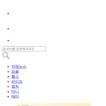
전체뉴스
피플
헬스
라이프
컬처
머니
테마