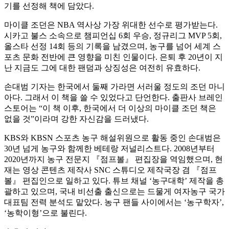
기를 선정해 책에 담았다.
마이클 조던은 NBA 역사상 가장 위대한 선수로 평가받는다.
시카고 불스 소속으로 챔피언십 6회 우승, 정규리그 MVP 5회,
올스타 선정 14회 등의 기록을 남겼으며, 농구를 넘어 세계 스
포츠 문화 전반에 큰 영향을 미친 인물이다. 은퇴 후 20년이 지
난 지금도 그에 대한 팬덤과 상징성은 여전히 유효하다.
손대범 기자는 한국에서 둘째 가라면 서러울 정도의 조던 마니
아다. 그래서 이 책을 쓸 수 있었다고 단언한다. 출판사 브레인
스토어는 “이 책 이후, 한국에서 더 이상의 마이클 조던 책은
없을 것”이라며 강한 자신감을 드러냈다.
KBS와 KBSN 스포츠 농구 해설위원으로 활동 중인 손대범은
30년 넘게 농구와 함께한 베테랑 저널리스트다. 2008년부터
2020년까지 농구 전문지 『점프볼』 편집장을 역임했으며, 현
재는 영상 콘텐츠 제작사 SNC 스튜디오 제작국장 겸 『점프
볼』 편집인으로 일하고 있다. 튜브 채널 ‘농구대학’ 제작을 총
괄하고 있으며, 국내 비선출 출신으로는 드물게 여자농구 국가
대표팀 전력 분석도 맡았다. 농구 팬들 사이에서는 ‘농구학자’,
‘농학이형’으로 불린다.