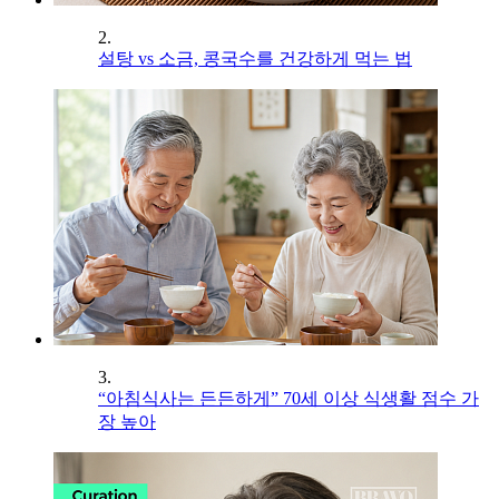
2.
설탕 vs 소금, 콩국수를 건강하게 먹는 법
3.
“아침식사는 든든하게” 70세 이상 식생활 점수 가
장 높아