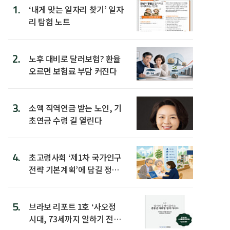
1.
‘내게 맞는 일자리 찾기’ 일자
리 탐험 노트
2.
노후 대비로 달러보험? 환율
오르면 보험료 부담 커진다
3.
소액 직역연금 받는 노인, 기
초연금 수령 길 열린다
4.
초고령사회 ‘제1차 국가인구
전략 기본계획’에 담길 정책
은
5.
브라보 리포트 1호 ‘사오정
시대, 73세까지 일하기 전략’