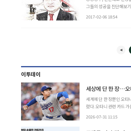
그들의 성공을 진단해보기도
비법으로 성공운을 거머쥘 수 있었던 이
2017-02-06 18:54
트웨어 유통회사인 소프트뱅
이투데이
세상에 단 한 장…오
세계에 단 한 장뿐인 오타니
렸다. 오타니 관련 카드 
해당한다. 미국 스포츠 전문매체 ESPN은 30일(현지시간) 플로리다주의 한 수집가가 ‘2026
2026-07-31 11:15
톱스 크롬 베이스볼’ 상자에