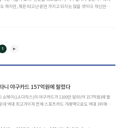
 하지만, 뭐든 타고난 운만 가지고 되지는 않을 것이다. 자신만의
들의 유형을 살펴봤다. ◇ 운명개척형 일본 최대 소프
크의 손정의(손 마사요시) 대표는 젊은 시절 자
1
◀
▶
타니 야구카드 157억원에 팔렸다
 쇼헤이(LA 다저스)의 야구카드가 1100만 달러(약 157억원)에 팔
가운데 역대 최고가이자 전체 스포츠카드 거래액으로도 역대 3위에
서 오타니의 ‘백 투 백 듀얼 골드 로고맨