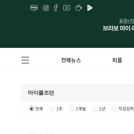
전체뉴스
피플
전체
1주
1개월
1년
직접입력