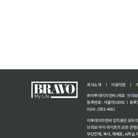
회사소개
ㅣ
이용약관
ㅣ
㈜이투데이피엔씨 (제호 : 브라보 마
등록번호 : 서울아02992 ㅣ 등록일자
ISSN : 2951-4681
이투데이피엔씨 임직원은 모두의
브라보 마이 라이프의 모든 콘텐
무단전재, 복사, 재배포, AI학습