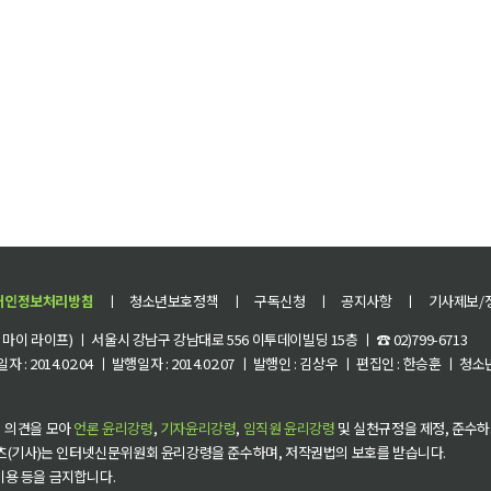
개인정보처리방침
ㅣ
청소년보호정책
ㅣ
구독신청
ㅣ
공지사항
ㅣ
기사제보/
이 라이프) ㅣ 서울시 강남구 강남대로 556 이투데이빌딩 15층 ㅣ ☎ 02)799-6713
 : 2014.02.04 ㅣ 발행일자 : 2014.02.07 ㅣ 발행인 : 김상우 ㅣ 편집인 : 한승훈 ㅣ
 의견을 모아
언론 윤리강령
,
기자윤리강령
,
임직원 윤리강령
및 실천규정을 제정, 준수하
츠(기사)는 인터넷신문위원회 윤리강령을 준수하며, 저작권법의 보호를 받습니다.
 이용 등을 금지합니다.