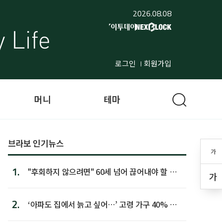
2026.08.08
로그인
회원가입
머니
테마
브라보 인기뉴스
가
1.
"후회하지 않으려면" 60세 넘어 끊어내야 할 사
가
람 1위
2.
‘아파도 집에서 늙고 싶어…’ 고령 가구 40% 노
후 주택이라 어...