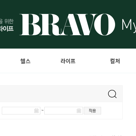
헬스
라이프
컬처
~
적용