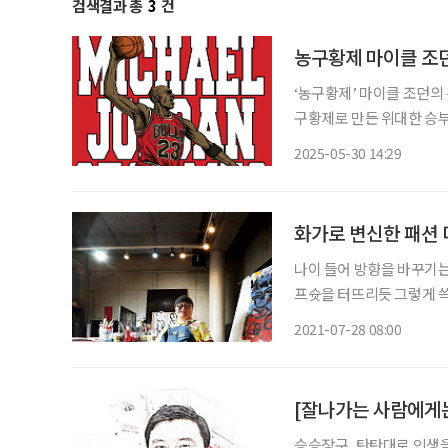
검색결과 총
3
건
농구황제 마이클 조던
‘농구황제’ 마이클 조던의 
구황제로 만든 위대한 승부
자가 5년에 걸쳐 집필한 
2025-05-30 14:29
인생을 풀어냈다. 책은 단
화가로 변신한 패션
나이 들어 방향을 바꾸기는
프슛을 터뜨리듯 그렇게 쓱싹
던가. 이 길이 내 길이거니 믿고서 지나온 날들에 대한 애착은 또 어떻고? 더구나 노년에 이르
2021-07-28 08:00
러선 방향 전환이 더 어렵
승승장구, 탄탄대로 인생을 