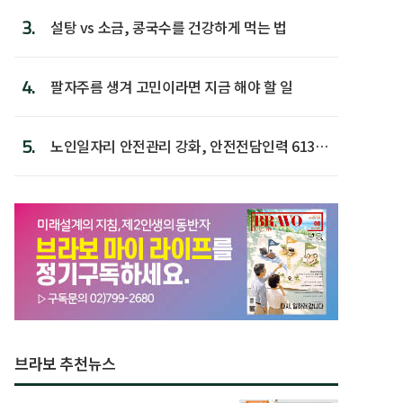
3.
설탕 vs 소금, 콩국수를 건강하게 먹는 법
4.
팔자주름 생겨 고민이라면 지금 해야 할 일
5.
노인일자리 안전관리 강화, 안전전담인력 613명
첫 배치
브라보 추천뉴스