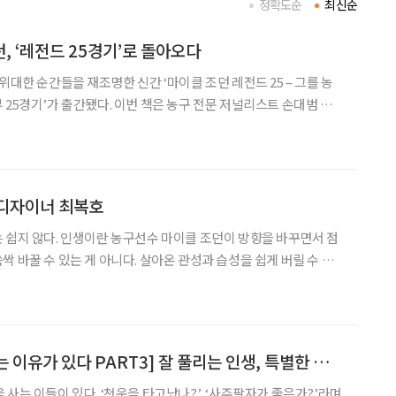
정확도순
최신순
, ‘레전드 25경기’로 돌아오다
위대한 순간들을 재조명한 신간 ‘마이클 조던 레전드 25 – 그를 농
 25경기’가 출간됐다. 이번 책은 농구 전문 저널리스트 손대범 기
결과물로, 조던의 커리어를 대표하는 25경기를 중심으로 그의 농구
순한 기록 열람을 넘어, 경기 전후의 맥락과 현장의
 디자이너 최복호
 쉽지 않다. 인생이란 농구선수 마이클 조던이 방향을 바꾸면서 점
 바꿀 수 있는 게 아니다. 살아온 관성과 습성을 쉽게 버릴 수 있
다. 그런데 반백 년을 패션 디자이너로 살아온
[잘나가는 사람에게는 이유가 있다 PART3] 잘 풀리는 인생, 특별한 삶의 노하우
사는 이들이 있다. ‘천운을 타고났나?’, ‘사주팔자가 좋은가?’라며