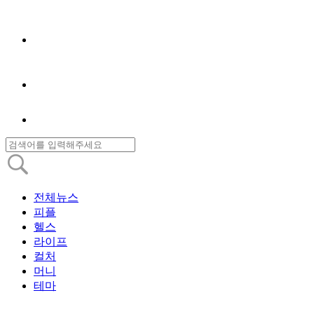
전체뉴스
피플
헬스
라이프
컬처
머니
테마