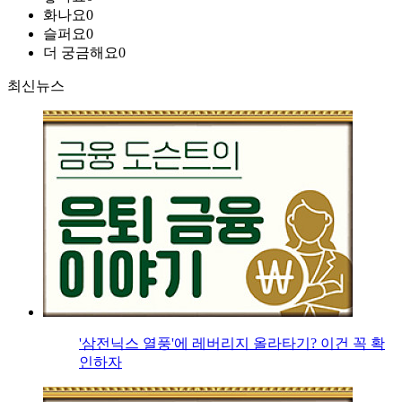
화나요
0
슬퍼요
0
더 궁금해요
0
최신뉴스
'삼전닉스 열풍'에 레버리지 올라타기? 이건 꼭 확
인하자