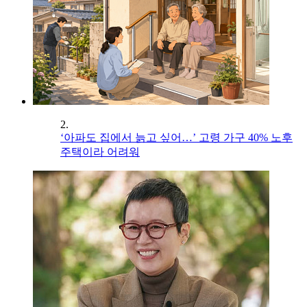
2.
‘아파도 집에서 늙고 싶어…’ 고령 가구 40% 노후
주택이라 어려워