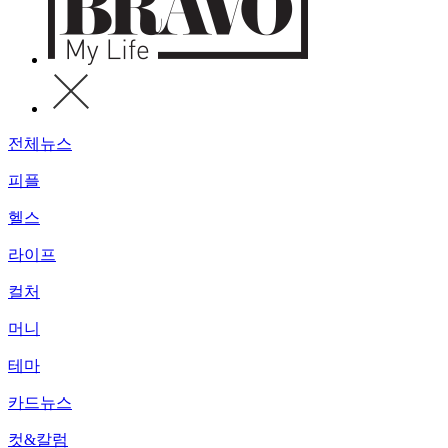
전체뉴스
피플
헬스
라이프
컬처
머니
테마
카드뉴스
컷&칼럼