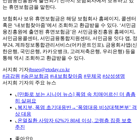
민금융진흥원에 출연되기 전까지 보험회사에서 보유하고 있
는 휴면보험금을 말한다.
보험회사 보유 휴면보험금은 해당 보험회사 홈페이지, 콜센터
혹은 ‘내보험찾아줌’에서 조회하고 환급받을 수 있다. ‘서민금
융진흥원에 출연된 휴면보험금’은 서민금융진흥원 홈페이지,
서민금융콜센터, 서민금융통합지원센터, 서민금융 잇다 앱, 정
부24, 계좌정보통합관리서비스(어카운트인포), 금융회사앱(신
한은행, 국민은행, 카카오뱅크, 고려저축은행, 우리은행) 등을
통해 역시 조회하고 환급받을 수 있다.
서지희 기자
jhsseo@etoday.co.kr
#금감원
#숨은보험금
#내보험찾아줌
#우체국
#삼성생명
서지희 기자의 주요 뉴스
⌞
[만화로 보는 시니어 뉴스] 폭염 속 치매어르신 더 촘촘
히 살펴요
⌞
복지부, 폭염 초기대응반→‘폭염대응 비상대책본부’ 격
상 대응
⌞
온열질환 사망자 62%가 80세 이상, 고령층 집중 보호
추진
좋아요
0