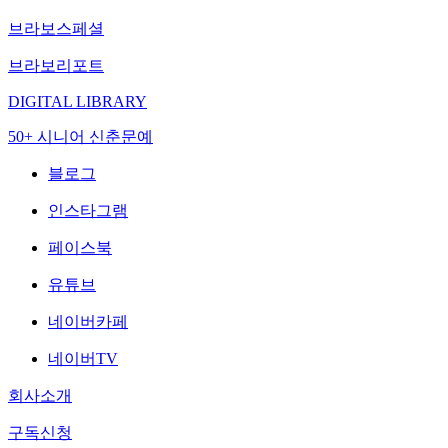
브라보스페셜
브라보리포트
DIGITAL LIBRARY
50+ 시니어 신춘문예
블로그
인스타그램
페이스북
유튜브
네이버카페
네이버TV
회사소개
구독신청