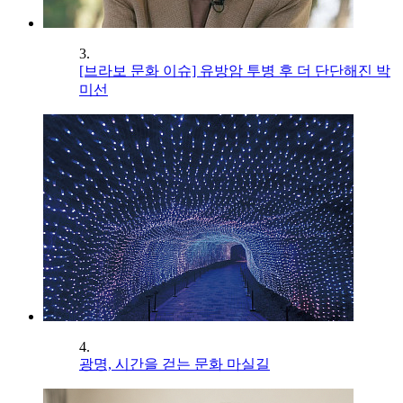
3.
[브라보 문화 이슈] 유방암 투병 후 더 단단해진 박
미선
4.
광명, 시간을 걷는 문화 마실길