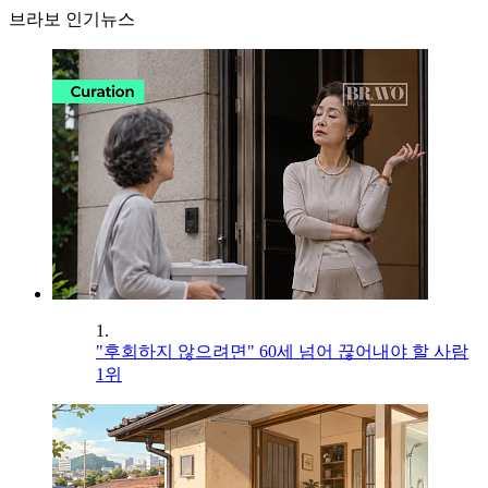
브라보 인기뉴스
1.
"후회하지 않으려면" 60세 넘어 끊어내야 할 사람
1위