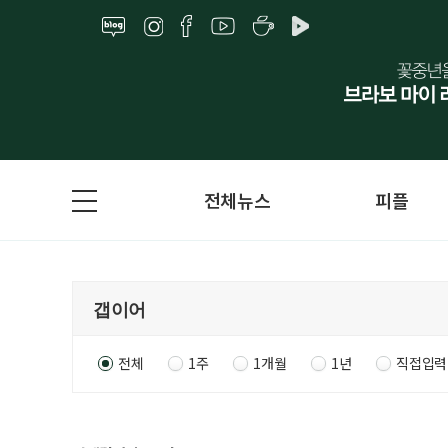
전체뉴스
피플
전체
1주
1개월
1년
직접입력