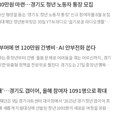
580만원 마련⋯경기도 청년 노동자 통장 모집
산 형성을 돕는 ‘경기도 청년 노동자 통장’ 신규 참여자를 8월 모집
장은 일하는 청년이 매월 10만원을 저축하면 2년 만기 시 경기도 지
◀
▶
만원의 목돈을 마련할 수 있도록 돕는 사업”이라고
부머에 연 120만원 간병비·AI 안부전화 쏜다
하는 중장년부터 간병·돌봄 문제로 어려움을 겪는 어르신까지, 경기
정책을 전방위로 펼친다. 경기도는 27일 중장년 행복캠
이어 프로그램, 광역 최초 간병비 지원 등 2026년 베이비부머 및 노
인 대상 핵심 정책을 공개했다. '경기도 중장년 행복캠퍼스'는 퇴직 이후 인생
 해’…경기도 갭이어, 올해 참여자 1091명으로 확대
은 9일 경기아트센터 대극장에서 ‘2025년 경기청년 갭이어 프
해 새롭게 지원대상에 선발된 청년 1091명의 새로운 여정을 응원했
로젝트 수행비, 적성검사, 멘토링, 취·창업 연계 등을 지원하는 사업이다. 이날 발