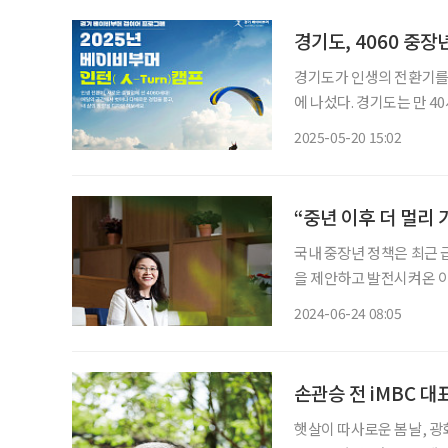
경기도, 4060 중장
경기도가 인생의 전환기를
에 나섰다. 경기도는 만 40세부터 64세까지 도내 중장년층을 대상으로 ‘2025년 베이비부머
인턴(人-Turn) 캠프’ 참
2025-05-20 15:02
과 삶의 방향을 새롭게 모
“중년 이후 더 멀리 
국내 중장년 정책은 최근 
을 제안하고 발전시켜온 이
시 중장년 정책의 태동기부
2024-06-24 08:05
어들었을 즈음, 그는 시들
손관승 전 iMBC 대
햇살이 따사로운 봄날, 광화