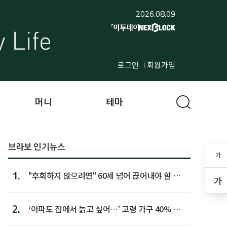
2026.08.09
로그인
회원가입
머니
테마
브라보 인기뉴스
가
1.
"후회하지 않으려면" 60세 넘어 끊어내야 할 사
가
람 1위
2.
‘아파도 집에서 늙고 싶어…’ 고령 가구 40% 노
후 주택이라 어...