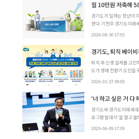
월 10만원 저축해 
경기도가 일하는 청년의 자
한다. 기현주 경기도미래세대재단 청년본부장은 30일 YTN 라디오 ‘슬기로운 라디오생활’에
서 “경기도 청년 노동자 통
2026-06-30 17:55
원금을 포함해 최대 580
경기도, 퇴직 베이비
퇴직 후 인생 설계를 고민
도가 생애 전환기 도민을 위한 맞춤형 
퍼스, 전국 최초 중장년 갭
2026-01-27 09:59
‘너 하고 싶은 거 다
경기도와 경기도미래세대재단
로그램 발대식’을 열고 올
다. ‘경기청년 갭이어 프로그램’은 청년이 원하는 일을 경험하며 진로를 탐색할 수 있도록 프
2025-06-09 17:39