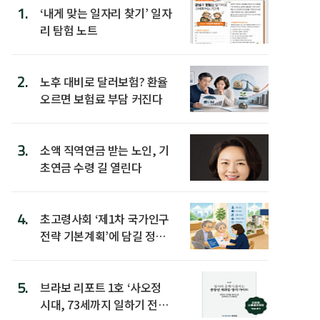
1.
‘내게 맞는 일자리 찾기’ 일자
리 탐험 노트
2.
노후 대비로 달러보험? 환율
오르면 보험료 부담 커진다
3.
소액 직역연금 받는 노인, 기
초연금 수령 길 열린다
4.
초고령사회 ‘제1차 국가인구
전략 기본계획’에 담길 정책
은
5.
브라보 리포트 1호 ‘사오정
시대, 73세까지 일하기 전략’