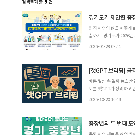
검색결과 총
9
건
경기도가 제안한 중장
퇴직 이후의 삶을 어떻게 
층까지, 경기도가 2026년
다. 일자리, 학습, 돌봄,
2026-01-29 09:51
머를 위한 유연 일자리 사업 
[챗GPT 브리핑] 금
바쁜 일상 속 알짜 뉴스만
보를 챗GPT가 정리하고 편집국 기자가
금융 아카데미’ 신설 금융
2025-10-20 10:43
위해 ‘FSS 시니어 금융 
중장년의 두 번째 도약
은퇴 이후 새로운 삶의 방향