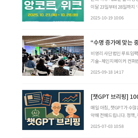
이달 23일부터 28일까지 ‘
중장년의 일·사회공헌·자기
2025-10-19 10:06
르’는 경기도가 추진 중인
“수명 증가에 맞는 
비영리 사단법인 루트임팩트
기술–체인지메이커 컨퍼런스
홀에서 열렸다. ‘시대공명
2025-09-18 14:17
명 연장에 따른 생애 설계
[챗GPT 브리핑] 1
매일 아침, 챗GPT가 수
약해 전해드립니다. 정책, 복지, 건
뉴스 ◆100년 뒤 인구 753만 명…대한민국, 소멸 경고등 한반도미래인구연구원은 5000만
2025-07-03 10:58
명이 넘는 우리나라 인구가 