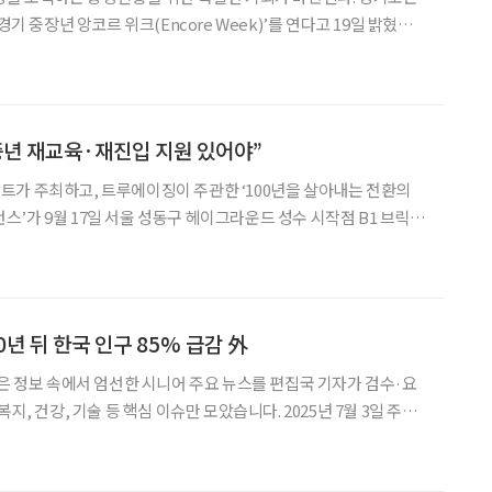
경기 중장년 앙코르 위크(Encore Week)’를 연다고 19일 밝혔다.
성장·인생전환을 주제로 한 다채로운 행사를 진행한다. ‘앙코
 베이비부머 지원사업의 브랜드다. 자리에서
중년 재교육·재진입 지원 있어야”
가 주최하고, 트루에이징이 주관한 ‘100년을 살아내는 전환의
’가 9월 17일 서울 성동구 헤이그라운드 성수 시작점 B1 브릭스
: 길어지는 삶, 달라진 질문들’을 표제로 내세운 이번 행사는 기대수
, 교육·일·돌봄 시스템의 전환을 모색하는 자리로, 성동구
00년 뒤 한국 인구 85% 급감 外
많은 정보 속에서 엄선한 시니어 주요 뉴스를 편집국 기자가 검수·요
강, 기술 등 핵심 이슈만 모았습니다. 2025년 7월 3일 주요
100년 뒤 753만 명까지