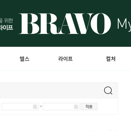
헬스
라이프
컬처
~
적용