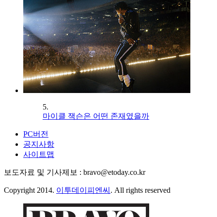
5.
마이클 잭슨은 어떤 존재였을까
PC버전
공지사항
사이트맵
보도자료 및 기사제보 : bravo@etoday.co.kr
Copyright 2014.
이투데이피엔씨
. All rights reserved