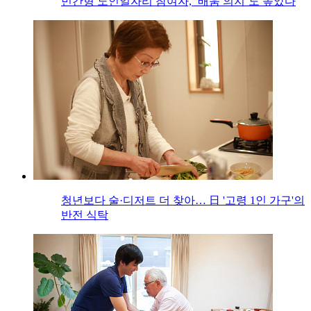
민간형 노인일자리 참여자, ‘배움 의지’도 높았다
청년보다 술·디저트 더 찾아… 日 '고령 1인 가구'의
반전 식탁