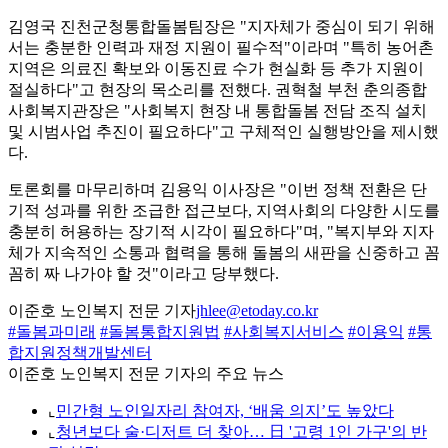
김영국 진천군청통합돌봄팀장은 "지자체가 중심이 되기 위해
서는 충분한 인력과 재정 지원이 필수적"이라며 "특히 농어촌
지역은 의료진 확보와 이동진료 수가 현실화 등 추가 지원이
절실하다"고 현장의 목소리를 전했다. 권혁철 부천 춘의종합
사회복지관장은 "사회복지 현장 내 통합돌봄 전담 조직 설치
및 시범사업 추진이 필요하다"고 구체적인 실행방안을 제시했
다.
토론회를 마무리하며 김용익 이사장은 "이번 정책 전환은 단
기적 성과를 위한 조급한 접근보다, 지역사회의 다양한 시도를
충분히 허용하는 장기적 시각이 필요하다"며, "복지부와 지자
체가 지속적인 소통과 협력을 통해 돌봄의 새판을 신중하고 꼼
꼼히 짜 나가야 할 것"이라고 당부했다.
이준호 노인복지 전문 기자
jhlee@etoday.co.kr
#돌봄과미래
#돌봄통합지원법
#사회복지서비스
#이용익
#통
합지원정책개발센터
이준호 노인복지 전문 기자의 주요 뉴스
⌞
민간형 노인일자리 참여자, ‘배움 의지’도 높았다
⌞
청년보다 술·디저트 더 찾아… 日 '고령 1인 가구'의 반