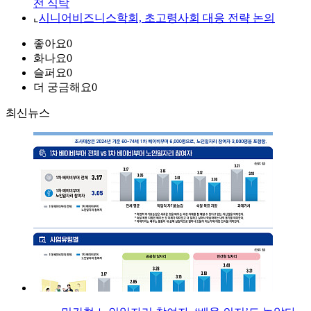
전 식탁
⌞
시니어비즈니스학회, 초고령사회 대응 전략 논의
좋아요
0
화나요
0
슬퍼요
0
더 궁금해요
0
최신뉴스