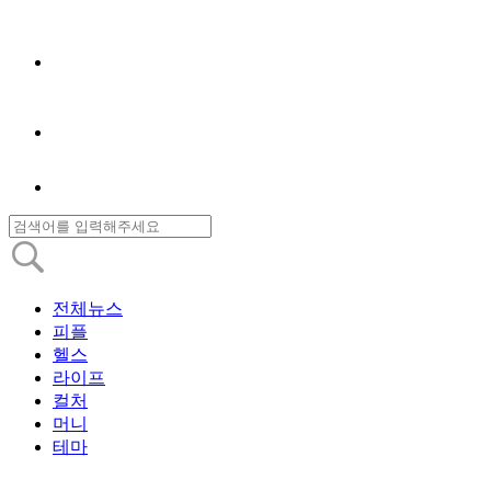
전체뉴스
피플
헬스
라이프
컬처
머니
테마