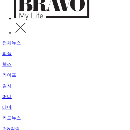
전체뉴스
피플
헬스
라이프
컬처
머니
테마
카드뉴스
컷&칼럼