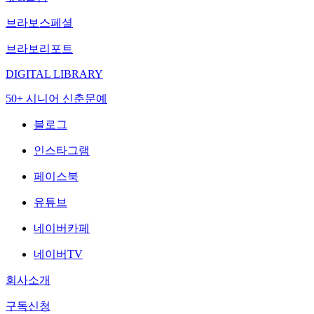
브라보스페셜
브라보리포트
DIGITAL LIBRARY
50+ 시니어 신춘문예
블로그
인스타그램
페이스북
유튜브
네이버카페
네이버TV
회사소개
구독신청