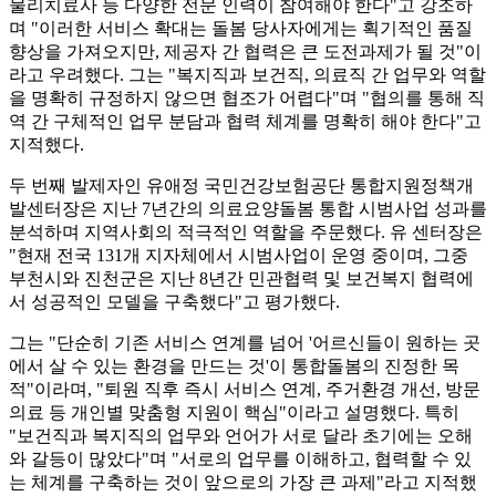
물리치료사 등 다양한 전문 인력이 참여해야 한다"고 강조하
며 "이러한 서비스 확대는 돌봄 당사자에게는 획기적인 품질
향상을 가져오지만, 제공자 간 협력은 큰 도전과제가 될 것"이
라고 우려했다. 그는 "복지직과 보건직, 의료직 간 업무와 역할
을 명확히 규정하지 않으면 협조가 어렵다"며 "협의를 통해 직
역 간 구체적인 업무 분담과 협력 체계를 명확히 해야 한다"고
지적했다.
두 번째 발제자인 유애정 국민건강보험공단 통합지원정책개
발센터장은 지난 7년간의 의료요양돌봄 통합 시범사업 성과를
분석하며 지역사회의 적극적인 역할을 주문했다. 유 센터장은
"현재 전국 131개 지자체에서 시범사업이 운영 중이며, 그중
부천시와 진천군은 지난 8년간 민관협력 및 보건복지 협력에
서 성공적인 모델을 구축했다"고 평가했다.
그는 "단순히 기존 서비스 연계를 넘어 '어르신들이 원하는 곳
에서 살 수 있는 환경을 만드는 것'이 통합돌봄의 진정한 목
적"이라며, "퇴원 직후 즉시 서비스 연계, 주거환경 개선, 방문
의료 등 개인별 맞춤형 지원이 핵심"이라고 설명했다. 특히
"보건직과 복지직의 업무와 언어가 서로 달라 초기에는 오해
와 갈등이 많았다"며 "서로의 업무를 이해하고, 협력할 수 있
는 체계를 구축하는 것이 앞으로의 가장 큰 과제"라고 지적했