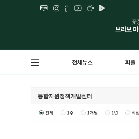
전체뉴스
피플
전체
1주
1개월
1년
직