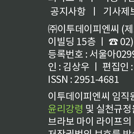
공지사항
ㅣ
기사제
㈜이투데이피엔씨 (제호
이빌딩 15층 ㅣ ☎ 02)
등록번호 : 서울아02992
인 : 김상우 ㅣ 편집인
ISSN : 2951-4681
이투데이피엔씨 임직원
윤리강령
및 실천규정을
브라보 마이 라이프의
저작권법의 보호를 받