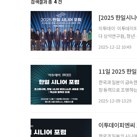
검색결과 총
4
건
이투데이·이투데이피엔씨
다 상석연구원, 정년·
모델 제언하기도 “정년
2025-12-12 10:49
어져 한국과 일본
11일 2025 
한국과 일본이 급속한
장 동력으로 조명하는 국제 포럼이 열린다. 이
시부터 서울 강남구 
2025-12-09 13:29
밝혔다. 포럼 주제는 
이투데이피엔씨 
한국과 일본의 시니어