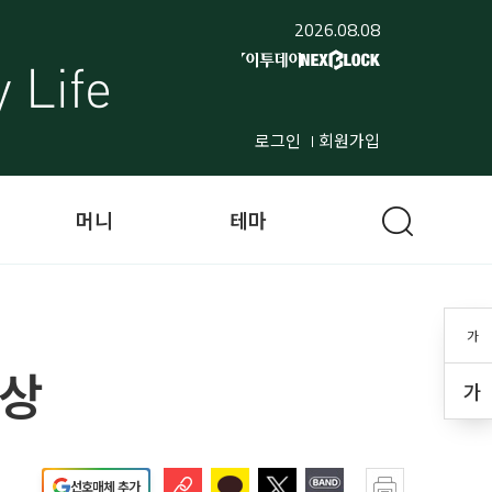
2026.08.08
로그인
회원가입
머니
테마
가
수상
가
선호매체 추가