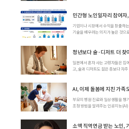
을 세우고 필요한 서비스를 연결·
사한 역할을 한다. 이들이 소개한 
이 91.5%에 달했다는 조사 결과
민간형 노인일자리 참여자, 
어매니지먼트
기업이나 시장에서 수익을 창출하는
기술을 배우려는 의지가 높은 것으로
과 평생학습을 결합한 방식으로 확
삶 패널’ 조사 결과를 분석한 정보그림
비부머 세대 가운데 노인일자리 참여
청년보다 술·디저트 더 찾아
형
일본에서 혼자 사는 고령자들은 집
고, 술과 디저트도 젊은 층보다 자
다는 조리 부담을 줄이면서 식사의
이 4일 발표한 ‘고령 1인 가구의 식
접 만든 음식이나 남은 음식이 차지하
AI, 이제 돌봄에 지친 가족
부모의 병원 진료와 일상생활을 챙
조정 방법을 알려주는 인공지능(AI)
돌봄 부담과 퇴직 위험을 파악하도록 
돌봄을 병행하는 직장인을 지원하는 기업
다. 이 서비스를 사용하면 직원은 이름
소액 직역연금 받는 노인, 