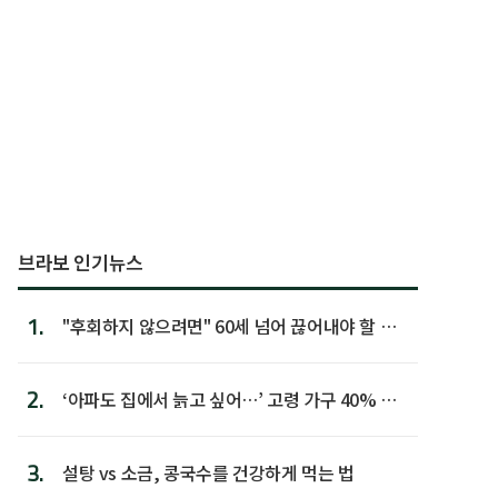
브라보 인기뉴스
1.
"후회하지 않으려면" 60세 넘어 끊어내야 할 사
람 1위
2.
‘아파도 집에서 늙고 싶어…’ 고령 가구 40% 노
후 주택이라 어...
3.
설탕 vs 소금, 콩국수를 건강하게 먹는 법