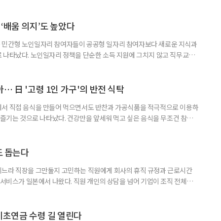
조정하는 전문직으로, 국내 장기요양 현장의 사회복지사나 사례관리자와 유
식품이나 영양 관련 상품이 실제 구매와 이용으로 이어진 경험이 있다는 응답
가 나왔다. 일본 헬스케어 기업 인터넷인피니티는 케어매니저 전문사이트 ‘케
‘배움 의지’도 높았다
 민간형 노인일자리 참여자들이 공공형 일자리 참여자보다 새로운 지식과
 나타났다. 노인일자리 정책을 단순한 소득 지원에 그치지 않고 직무교육
대해야 한다는 분석이 나온다. 한국노인인력개발원은 ‘한국 어르신의 일과
 7월호를 6일 공개했다. 이번 조사는 2024년 기준 60∼74세인 1차 베이
자들의 교육학습동기를 성별과 연령, 거주지역, 소득, 가구형태, 일자리 유
… 日 '고령 1인 가구'의 반전 식탁
에서 직접 음식을 만들어 먹으면서도 반찬과 가공식품을 적극적으로 이용하
주 즐기는 것으로 나타났다. 건강만을 앞세워 먹고 싶은 음식을 무조건 참기보
 즐거움을 유지하는 모습이다. 일본 식생활 조사기업 라이프스케이프마케팅
생활 실태와 의식’ 조사에 따르면, 60∼74세 1인 가구의 저녁 식사 가운데 직
는 비중은 51%였다. 반찬과 냉동·즉석식품, 통조림 등 외부에서 조
도 돕는다
기느라 직장을 그만둘지 고민하는 직원에게 회사의 휴직 규정과 근로시간
 서비스가 일본에서 나왔다. 직원 개인의 상담을 넘어 기업이 조직 전체의
돕는 것이 특징이다. 일본 고령친화기술 기업 시디아이(CDI)는 일과 가족
용 AI 서비스 'SOIN-L(소완 엘)'을 지난달 31일 출시했다고 3일 밝혔
을 밝히지 않고 하루 24시간 AI와 상담할 수 있으며, 인
기초연금 수령 길 열린다