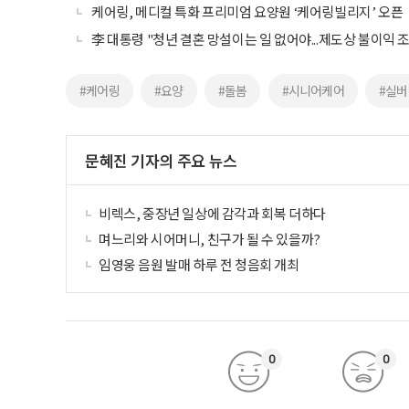
케어링, 메디컬 특화 프리미엄 요양원 ‘케어링빌리지’ 오픈
李 대통령 "청년 결혼 망설이는 일 없어야...제도상 불이익 
#케어링
#요양
#돌봄
#시니어케어
#실
문혜진 기자의 주요 뉴스
비렉스, 중장년 일상에 감각과 회복 더하다
며느리와 시어머니, 친구가 될 수 있을까?
임영웅 음원 발매 하루 전 청음회 개최
0
0