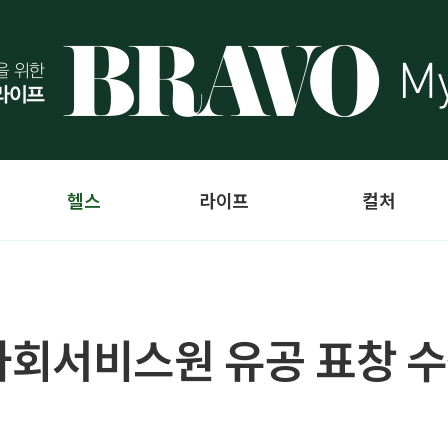
헬스
라이프
컬처
사회서비스원 유공 표창 