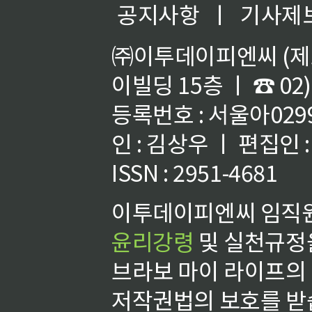
공지사항
ㅣ
기사제
㈜이투데이피엔씨 (제호
이빌딩 15층 ㅣ ☎ 02)
등록번호 : 서울아02992
인 : 김상우 ㅣ 편집인
ISSN : 2951-4681
이투데이피엔씨 임직원
윤리강령
및 실천규정을
브라보 마이 라이프의
저작권법의 보호를 받