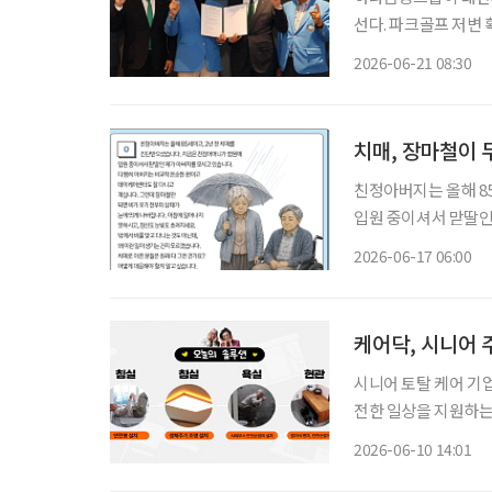
선다. 파크골프 저변
포츠를 결합한 차별화된 
2026-06-21 08:30
단법인 대한파크골프협
체결했
치매, 장마철이
친정아버지는 올해 8
입원 중이셔서 맏딸인
고 데이케어센터도 잘
2026-06-17 06:00
띄게 나빠집니다. 아
케어닥, 시니어 
시니어 토탈 케어 기업
전한 일상을 지원하는 '부모
해'는 실제 어르신 
2026-06-10 14:01
버설(universal)