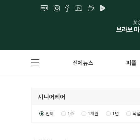
전체뉴스
피플
전체
1주
1개월
1년
직