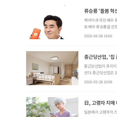
류승룡 '돌봄 혁
케어닥과 국민 배우 류승룡이 만났다. 시니어 토탈 케
로 배우 류승룡을 선정하고 
대한 사회적 인식을 
2026-06-08 14:06
자 설립 후 첫 브랜드
종근당산업, ‘집
종근당산업이 프리미엄
선다. 종근당산업은 
랜드 ‘벨포레스트용인’으
2026-05-28 10:08
고령화 시대에 증가하
日, 고령자 치매 
일본에서 고령자의 스