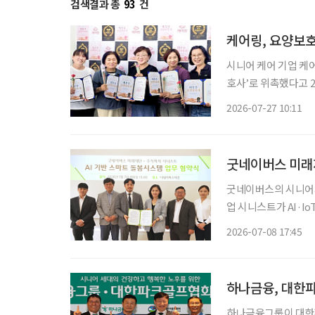
검색결과 총
93
건
케어링, 요양보호
시니어 케어 기업 케어
호사’로 위촉했다고 27일 밝혔다. 케어링은 돌봄 현장에서
이고 조직에 대한 소
2026-07-27 10:11
가 높은 어르신을 담
굿네이버스의 시니어서
업 시니스트가 AI·I
했다. 이번 협약은 굿네이버스 미래재단의 시니어 복지 전문성과 시니스트의 AI·IoT(AIoT)
2026-07-08 17:45
기술을 결합해 초고
하나금융그룹이 대한