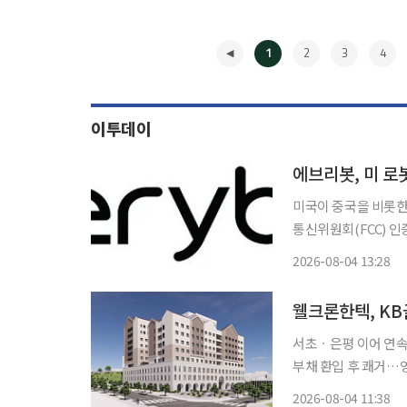
1
2
3
4
이투데이
에브리봇, 미 로
미국이 중국을 비롯한
통신위원회(FCC) 
FCC 인증을 받고 아마존 
2026-08-04 13:28
머노이드에 두뇌 역할
◀
서초ㆍ은평 이어 연속
부채 환입 후 쾌거…영업 정상화 궤도 환경플랜트 
이프생명의 시니어 케
2026-08-04 11:38