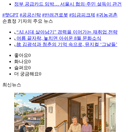
정부 공급카드 임박… 서울시 협의·주민 설득이 관건
#챗GPT
#공공신탁
#반려견로봇
#임금피크제
#귀농귀촌
손효정 기자의 주요 뉴스
⌞
“AI 시대 살아남기” 경력을 이어가는 재취업 전략
⌞
여름 끝자락, 놓치면 아쉬운 8월 문화소식
⌞
故 김광석과 청춘의 기억 속으로, 뮤지컬 ‘그날들’
좋아요
0
화나요
0
슬퍼요
0
더 궁금해요
0
최신뉴스