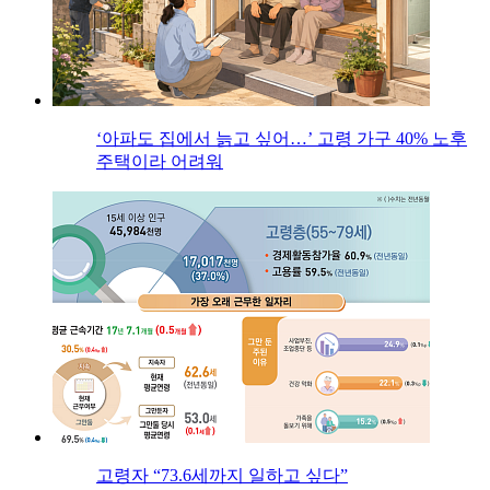
‘아파도 집에서 늙고 싶어…’ 고령 가구 40% 노후
주택이라 어려워
고령자 “73.6세까지 일하고 싶다”