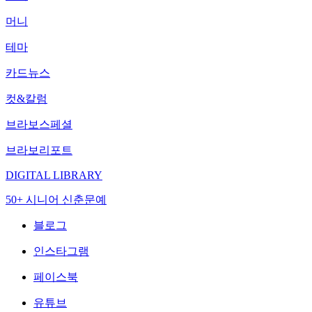
머니
테마
카드뉴스
컷&칼럼
브라보스페셜
브라보리포트
DIGITAL LIBRARY
50+ 시니어 신춘문예
블로그
인스타그램
페이스북
유튜브