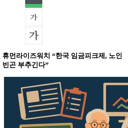
휴먼라이즈워치 “한국 임금피크제, 노인
빈곤 부추긴다”