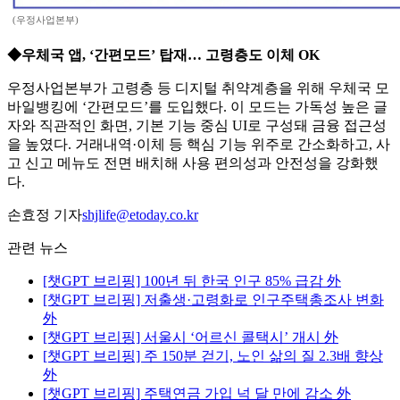
(우정사업본부)
◆우체국 앱, ‘간편모드’ 탑재… 고령층도 이체 OK
우정사업본부가 고령층 등 디지털 취약계층을 위해 우체국 모
바일뱅킹에 ‘간편모드’를 도입했다. 이 모드는 가독성 높은 글
자와 직관적인 화면, 기본 기능 중심 UI로 구성돼 금융 접근성
을 높였다. 거래내역·이체 등 핵심 기능 위주로 간소화하고, 사
고 신고 메뉴도 전면 배치해 사용 편의성과 안전성을 강화했
다.
손효정 기자
shjlife@etoday.co.kr
관련 뉴스
[챗GPT 브리핑] 100년 뒤 한국 인구 85% 급감 外
[챗GPT 브리핑] 저출생·고령화로 인구주택총조사 변화
外
[챗GPT 브리핑] 서울시 ‘어르신 콜택시’ 개시 外
[챗GPT 브리핑] 주 150분 걷기, 노인 삶의 질 2.3배 향상
外
[챗GPT 브리핑] 주택연금 가입 넉 달 만에 감소 外