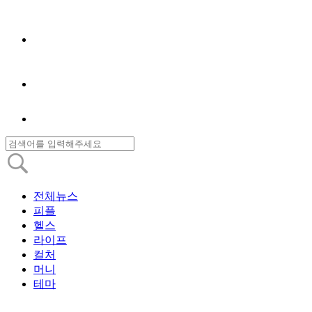
전체뉴스
피플
헬스
라이프
컬처
머니
테마