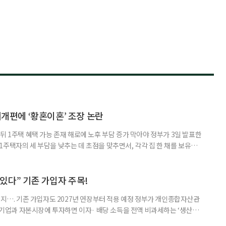
제개편에 ‘황혼이혼’ 조장 논란
뒤 1주택 혜택 가능 존재 해로에 노후 부담 증가 막아야 정부가 3일 발표한
주택자의 세 부담을 낮추는 데 초점을 맞추면서, 각각 집 한 채를 보유한
것보다 이혼이 경제적으로 유리해질 수 있다는 분석이 나온다. 종합부동산
1주택 공제와 세액공제 적용 여부는 부부를 하나의 세대로 묶어 판단한다. 부
 세대가 두 채를 가진 것으로 보지만, 실제 이혼해 주거와 생계를 분
수 있다” 기존 가입자 주목!
폐지…. 기존 가입자도 2027년 연장부터 적용 예정 정부가 개인종합자산관
내 기업과 자본시장에 투자하면 이자· 배당 소득을 전액 비과세하는 ‘생산적
소득 이하 청년에게는 납입액의 10%를 소득공제 해주는 방안도 추진한다. 다만