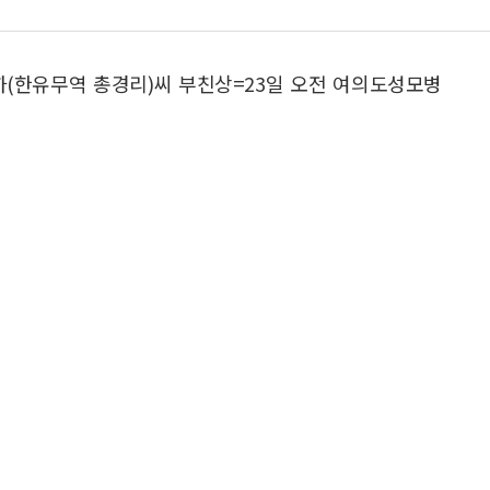
하(한유무역 총경리)씨 부친상=23일 오전 여의도성모병