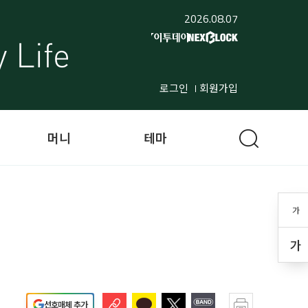
2026.08.07
로그인
회원가입
머니
테마
가
가
선호매체 추가