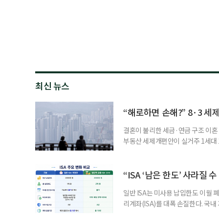
최신 뉴스
“해로하면 손해?” 8·3 세
결혼이 불리한 세금·연금 구조 이혼 
부동산 세제개편안이 실거주 1세대 1
고령 부부에게는 혼인을 유지하는 
세는 개인별로 부과하지만, 1세대 
부가 각자 집 한 채씩을 보유하면 한
“ISA ‘남은 한도’ 사라질 
일반 ISA는 미사용 납입한도 이월 
리계좌(ISA)를 대폭 손질한다. 국
금융 ISA’를 새로 만들고, 일정 