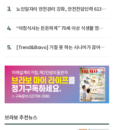
3.
노인일자리 안전관리 강화, 안전전담인력 613명
첫 배치
4.
“아침식사는 든든하게” 70세 이상 식생활 점수
가장 높아
5.
[Trend&Bravo] 거절 못 하는 시니어가 끊어야
할 행동 5
브라보 추천뉴스