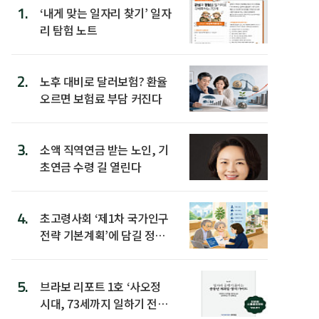
1.
‘내게 맞는 일자리 찾기’ 일자
리 탐험 노트
2.
노후 대비로 달러보험? 환율
오르면 보험료 부담 커진다
3.
소액 직역연금 받는 노인, 기
초연금 수령 길 열린다
4.
초고령사회 ‘제1차 국가인구
전략 기본계획’에 담길 정책
은
5.
브라보 리포트 1호 ‘사오정
시대, 73세까지 일하기 전략’