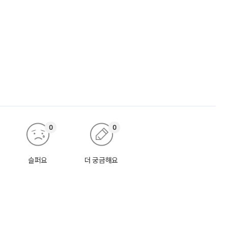
0
0
슬퍼요
더 궁금해요