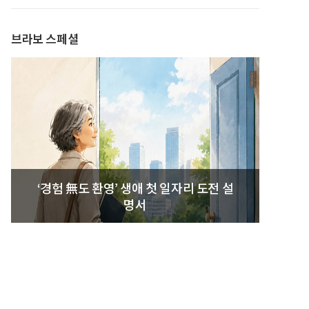
발간
브라보 스페셜
‘경험 無도 환영’ 생애 첫 일자리 도전 설
명서