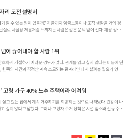
 주목해야 한다. 그동안 사용하지 않고 쌓아둔 ISA 납입한도가 사라질 수 있
개편안이 국회 통과 후 그대로 시행된다면 법 시행 전 본
일자리 도전 설명서
내가 할 수 있는 일이 있을까.” 지금까지 임금노동이나 조직 생활을 거의 경
력 단절로 사실상 처음처럼 느껴지는 사람은 같은 문턱 앞에 선다. 채용 정보를
업무 지시, 동료 관계까지 낯설다. 이들에게 필요한 것은 ‘용기를 내라’는 말
밖에 섞여 있는 ‘첫 취업’, ‘경력 단절’ 생산인구가 줄어드는 상황에서 삶의
가 자원이다. 박경하 한국노인인력개발원 선임연구위
 넘어 끊어내야 할 사람 1위
단호하게 거절하기 어려운 경우가 많다. 관계를 잃고 싶지 않다는 마음에 연
 한쪽의 시간과 감정만 계속 소모되는 관계라면 다시 살펴볼 필요가 있다.
연락하거나, 만날 때마다 자신의 이야기만 늘어놓는 사람은 상대를 동등한
 창구로 대할 수 있다. 걱정을 가장해 자존감을 깎아내리고 도움을 당연하
바꾸는 행동도 건강한 관계와는 거리가 멀다. 믿고 털어놓은 개인사나 약점을
’ 고령 가구 40% 노후 주택이라 어려워
재 살고 있는 집에서 계속 거주하기를 희망하는 것으로 나타났다. 건강이 나
고 싶지 않다고 답했다. 그러나 고령자 주거 정책은 시설 입소와 신규 주택
 시행을 계기로 집수리부터 퇴원 후 임시 거처, 방문 돌봄까지 연결하는 주거
나왔다. 6일 건축공간연구원(AURI)이 발간한 ‘건축과 도시 공간’ 2026년
 고령자 주거-돌봄 협업 체계 구축 방안’ 보고서는 고