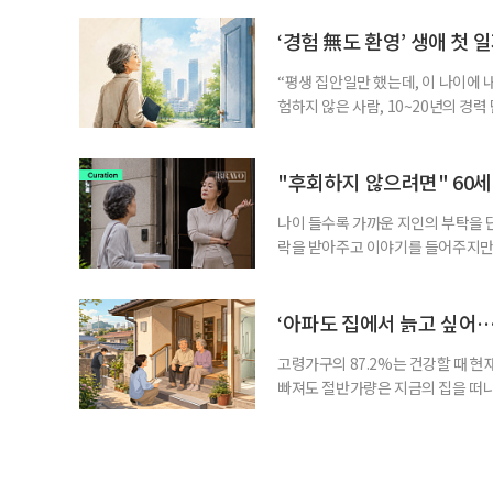
기존 ISA 가입자라면 이번 개편안에
기 때문이다. 지난 3일 발표된 세제
‘경험 無도 환영’ 생애 첫 
“평생 집안일만 했는데, 이 나이에 
험하지 않은 사람, 10~20년의 경
찾고 이력서를 쓰는 일부터 출퇴근, 
보다 부담을 낮춘 진입 경로다. 통계 
경험이 풍부한 고령자는 중요한 국
"후회하지 않으려면" 60세
나이 들수록 가까운 지인의 부탁을 
락을 받아주고 이야기를 들어주지만,
평소에는 무심하다가 필요할 때만 
관계가 아닌 편리한 도움이나 감정의
게 여기며, 거절하는 순간 태도를 
‘아파도 집에서 늙고 싶어…
다
고령가구의 87.2%는 건강할 때 현
빠져도 절반가량은 지금의 집을 떠나
공급에 무게가 실려 있다. 통합돌봄
지원 체계를 구축해야 한다는 제언이 
여름호에 실린 ‘통합돌봄 시행에 따른