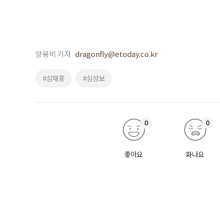
양용비 기자
dragonfly@etoday.co.kr
#심재흥
#심성보
0
0
좋아요
화나요