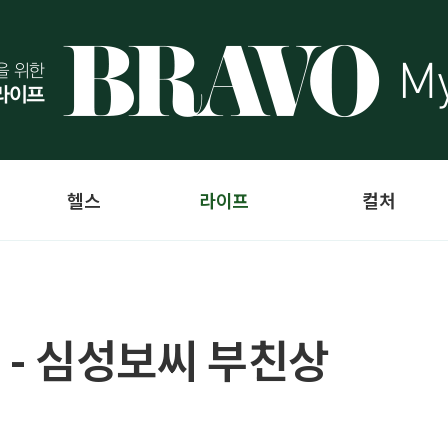
헬스
라이프
컬처
 - 심성보씨 부친상