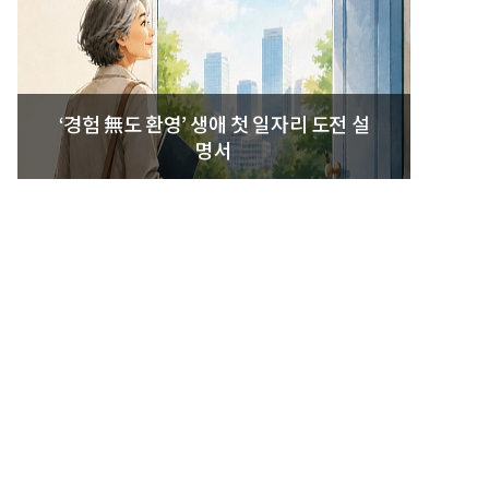
‘경험 無도 환영’ 생애 첫 일자리 도전 설
명서