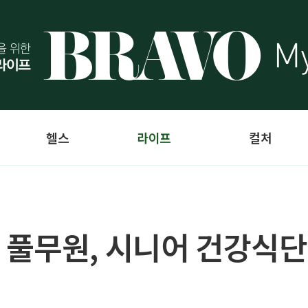
헬스
라이프
컬처
풀무원, 시니어 건강식단