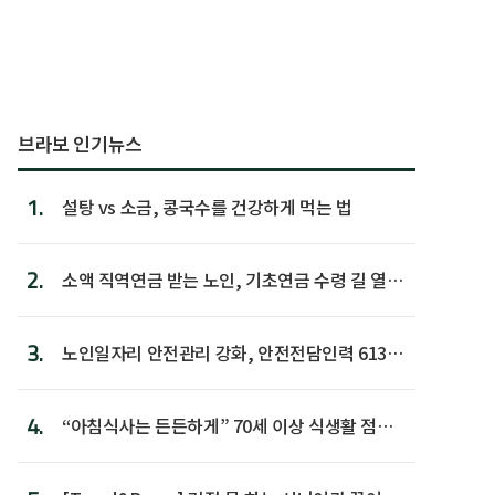
브라보 인기뉴스
1.
설탕 vs 소금, 콩국수를 건강하게 먹는 법
2.
소액 직역연금 받는 노인, 기초연금 수령 길 열린
다
3.
노인일자리 안전관리 강화, 안전전담인력 613명
첫 배치
4.
“아침식사는 든든하게” 70세 이상 식생활 점수
가장 높아