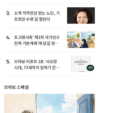
3.
소액 직역연금 받는 노인, 기
초연금 수령 길 열린다
4.
초고령사회 ‘제1차 국가인구
전략 기본계획’에 담길 정책
은
5.
브라보 리포트 1호 ‘사오정
시대, 73세까지 일하기 전략’
발간
브라보 스페셜