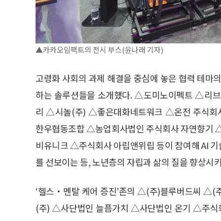
▲카카오임팩트의 전시 부스(윤나래 기자)
고령화 사회의 과제 해결을 중심에 놓은 협력 테마의
하는 솔루션들을 소개했다. △도미노이펙트 △리
리 △시놀(주) △좋은대화네트워크 △온전 주식회
한우협동조합 △농업회사법인 주식회사 자연향기 
비유니크 △주식회사 아립앤위립 등이 참여해 AI 
를 선보이는 등, 노년층의 자립과 삶의 질을 향상시키
‘헬스・멘탈 케어 증진’존의 △(주)블루버드씨 △
(주) △사단법인 늘픔가치 △사단법인 온기 △주식