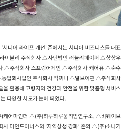
 ‘시니어 라이프 개선’ 존에서는 시니어 비즈니스를 대표
브라이블리 주식회사 △사단법인 러블리페이퍼 △상상우
사 △주식회사 스프링어게인 △주식회사 캐어유 △순수
△농업회사법인 주식회사 떡찌니 △알브이핀 △주식회사
기술을 활용해 고령자의 건강과 안전을 위한 맞춤형 서비스
는 다양한 시도가 눈에 띄었다.
(주)케어마인더 △(주)하루하루움직임연구소, △비웨이브
회사 마인드아너스와 ‘지역상생 강화’ 존의 △(주)소나기