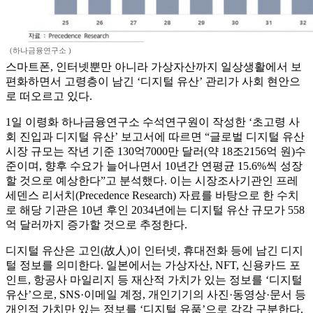
(하나금융연구소 )
스마트폰, 인터넷뿐만 아니라 가상자산까지 일상생활에서 보
편화하면서 고령층이 남긴 ‘디지털 유산’ 관리가 사회 현안으
로 떠오르고 있다.
1일 이령화 하나금융연구소 수석연구원이 작성한 ‘초고령 사
회 진입과 디지털 유산’ 보고서에 따르면 “글로벌 디지털 유산
시장 규모는 작년 기준 130억7000만 달러(약 18조2156억 원)수
준이며, 향후 수요가 늘어나면서 10년간 연평균 15.6%씩 성장
할 것으로 예상한다”고 분석했다. 이는 시장조사기관인 프레
세덴스 리서치(Precedence Research) 자료를 바탕으로 한 수치
로 해당 기관은 10년 후인 2034년에는 디지털 유산 규모가 558
억 달러까지 증가할 것으로 추정한다.
디지털 유산은 고인(故人)이 인터넷, 휴대전화 등에 남긴 디지
털 정보를 의미한다. 일본에서는 가상자산, NFT, 신용카드 포
인트, 항공사 마일리지 등 재산적 가치가 있는 정보를 ‘디지털
유산’으로, SNS·이메일 계정, 개인기기의 사진·동영상·문서 등
개인적 가치만 있는 정보를 ‘디지털 유품’으로 각각 구분한다.