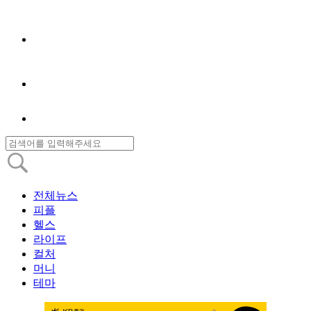
전체뉴스
피플
헬스
라이프
컬처
머니
테마