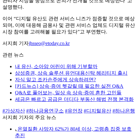
관리자 지정을 중심으로 논의가 전개될 것으로 예상한다”고
설명했다.
이어 “디지털 유산도 관련 서비스 니즈가 점증할 것으로 예상
되며, 이에 대응해 금융사 및 관련 서비스 업체도 디지털 유산
시장 참여를 고려해볼 필요가 있다”고 부연했다.
서지희 기자
jhsseo@etoday.co.kr
관련 뉴스
내 유산, 소아암 어린이 위해 기부할까
삼성증권, 상속 솔루션 유언대용신탁 헤리티지 출시
자식 말고 조카손주에게 상속하려면?
[카드뉴스] 상속·증여 헷갈릴 때 필요한 실전 Q&A
Q&A로 풀어보는, 일상 속 상속·증여 흔한 고민들
세금은 빠르고 공급은 더디다 부동산 해법 전쟁 본격화
#가상자산
#하나금융연구소
#유언장
#디지털유산
#하나은행
서지희 기자의 주요 뉴스
⌞
온열질환 사망자 62%가 80세 이상, 고령층 집중 보호
추진