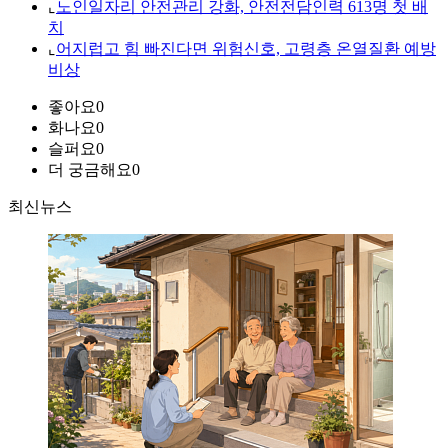
⌞
노인일자리 안전관리 강화, 안전전담인력 613명 첫 배
치
⌞
어지럽고 힘 빠진다면 위험신호, 고령층 온열질환 예방
비상
좋아요
0
화나요
0
슬퍼요
0
더 궁금해요
0
최신뉴스