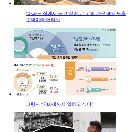
‘아파도 집에서 늙고 싶어…’ 고령 가구 40% 노후
주택이라 어려워
고령자 “73.6세까지 일하고 싶다”