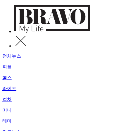
전체뉴스
피플
헬스
라이프
컬처
머니
테마