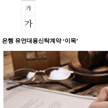
은행 유언대용신탁계약 ‘이목’