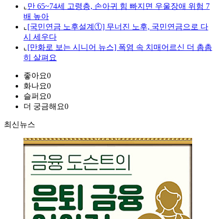
⌞
만 65~74세 고령층, 손아귀 힘 빠지면 우울장애 위험 7
배 높아
⌞
[국민연금 노후설계①] 무너진 노후, 국민연금으로 다
시 세우다
⌞
[만화로 보는 시니어 뉴스] 폭염 속 치매어르신 더 촘촘
히 살펴요
좋아요
0
화나요
0
슬퍼요
0
더 궁금해요
0
최신뉴스