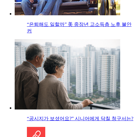
“은퇴해도 일할까” 美 중장년 고소득층 노후 불안
커
“공시지가 보셨어요?” 시니어에게 닥칠 청구서는?