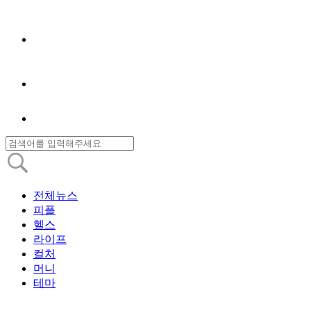
전체뉴스
피플
헬스
라이프
컬처
머니
테마