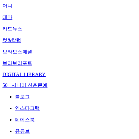
머니
테마
카드뉴스
컷&칼럼
브라보스페셜
브라보리포트
DIGITAL LIBRARY
50+ 시니어 신춘문예
블로그
인스타그램
페이스북
유튜브