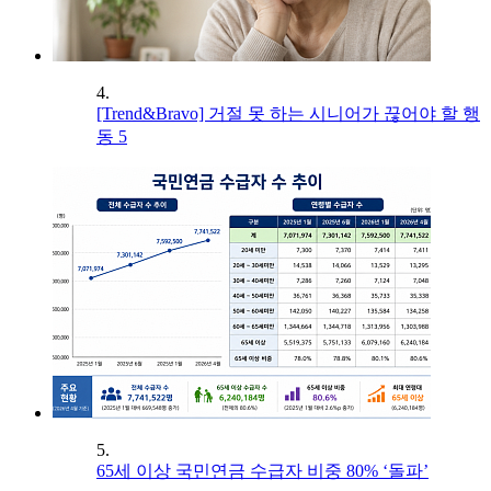
4.
[Trend&Bravo] 거절 못 하는 시니어가 끊어야 할 행
동 5
5.
65세 이상 국민연금 수급자 비중 80% ‘돌파’