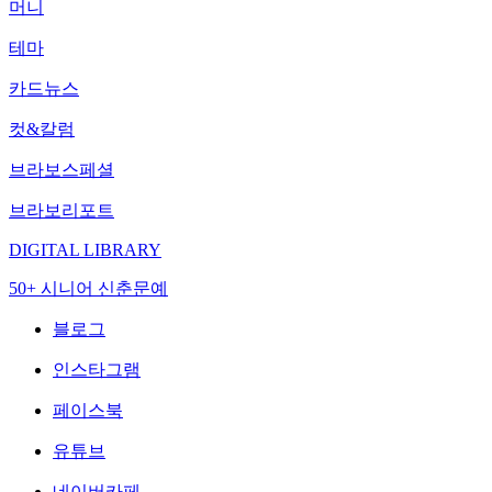
머니
테마
카드뉴스
컷&칼럼
브라보스페셜
브라보리포트
DIGITAL LIBRARY
50+ 시니어 신춘문예
블로그
인스타그램
페이스북
유튜브
네이버카페