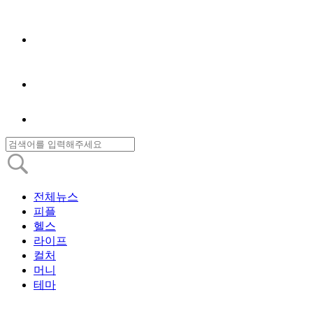
전체뉴스
피플
헬스
라이프
컬처
머니
테마