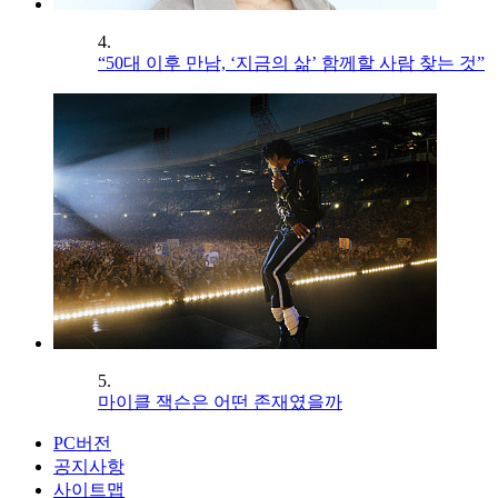
4.
“50대 이후 만남, ‘지금의 삶’ 함께할 사람 찾는 것”
5.
마이클 잭슨은 어떤 존재였을까
PC버전
공지사항
사이트맵