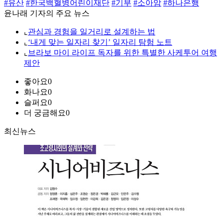
#유산
#한국백혈병어린이재단
#기부
#소아암
#하나은행
윤나래 기자의 주요 뉴스
⌞
관심과 경험을 일거리로 설계하는 법
⌞
‘내게 맞는 일자리 찾기’ 일자리 탐험 노트
⌞
브라보 마이 라이프 독자를 위한 특별한 사케투어 여행
제안
좋아요
0
화나요
0
슬퍼요
0
더 궁금해요
0
최신뉴스