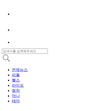
전체뉴스
피플
헬스
라이프
컬처
머니
테마