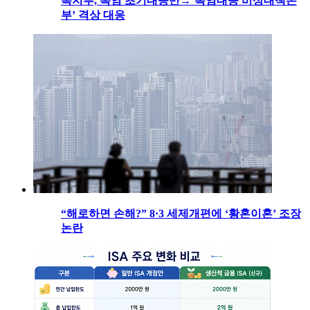
복지부, 폭염 초기대응반→‘폭염대응 비상대책본
부’ 격상 대응
“해로하면 손해?” 8·3 세제개편에 ‘황혼이혼’ 조장
논란