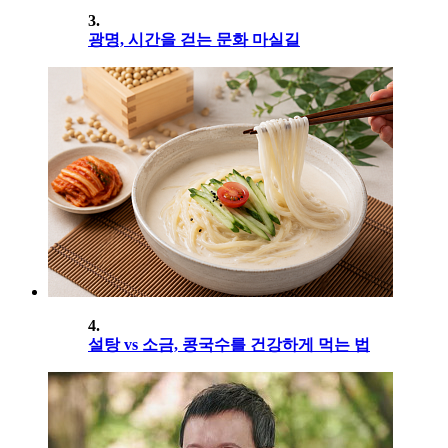
3.
광명, 시간을 걷는 문화 마실길
4.
설탕 vs 소금, 콩국수를 건강하게 먹는 법