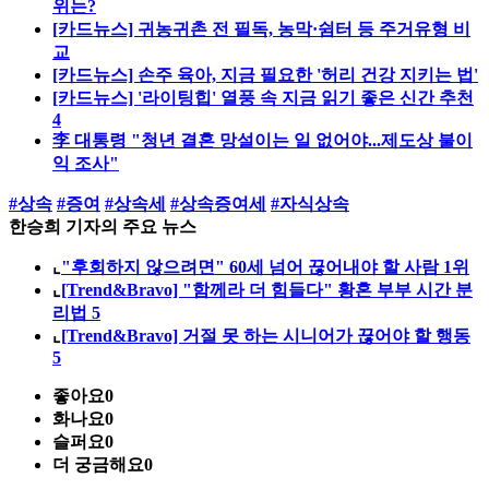
위는?
[카드뉴스] 귀농귀촌 전 필독, 농막·쉼터 등 주거유형 비
교
[카드뉴스] 손주 육아, 지금 필요한 '허리 건강 지키는 법'
[카드뉴스] '라이팅힙' 열풍 속 지금 읽기 좋은 신간 추천
4
李 대통령 "청년 결혼 망설이는 일 없어야...제도상 불이
익 조사"
#상속
#증여
#상속세
#상속증여세
#자식상속
한승희 기자의 주요 뉴스
⌞
"후회하지 않으려면" 60세 넘어 끊어내야 할 사람 1위
⌞
[Trend&Bravo] "함께라 더 힘들다" 황혼 부부 시간 분
리법 5
⌞
[Trend&Bravo] 거절 못 하는 시니어가 끊어야 할 행동
5
좋아요
0
화나요
0
슬퍼요
0
더 궁금해요
0