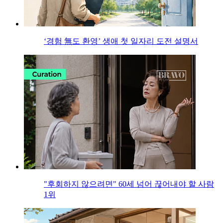
‘경험 無도 환영’ 생애 첫 일자리 도전 설명서
"후회하지 않으려면" 60세 넘어 끊어내야 할 사람
1위