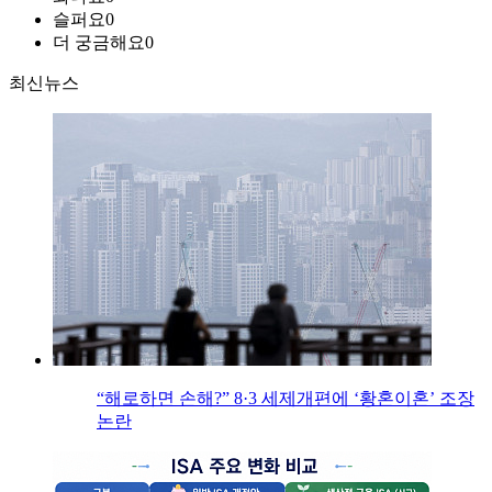
슬퍼요
0
더 궁금해요
0
최신뉴스
“해로하면 손해?” 8·3 세제개편에 ‘황혼이혼’ 조장
논란