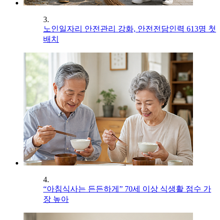
3.
노인일자리 안전관리 강화, 안전전담인력 613명 첫
배치
4.
“아침식사는 든든하게” 70세 이상 식생활 점수 가
장 높아