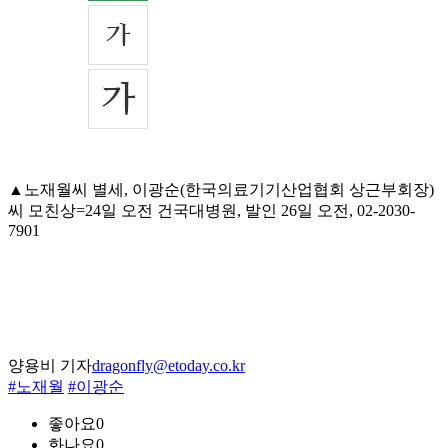
▲노재월씨 별세, 이광순(한국의료기기산업협회 상근부회장)
씨 모친상=24일 오전 건국대병원, 발인 26일 오전, 02-2030-
7901
양용비 기자
dragonfly@etoday.co.kr
#노재월
#이광순
좋아요
0
화나요
0