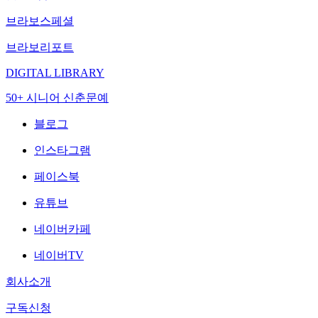
브라보스페셜
브라보리포트
DIGITAL LIBRARY
50+ 시니어 신춘문예
블로그
인스타그램
페이스북
유튜브
네이버카페
네이버TV
회사소개
구독신청