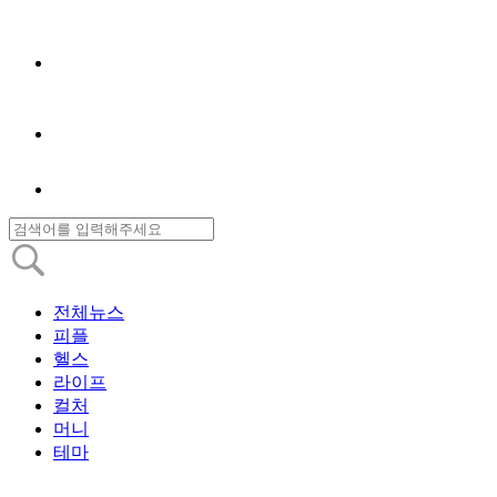
전체뉴스
피플
헬스
라이프
컬처
머니
테마