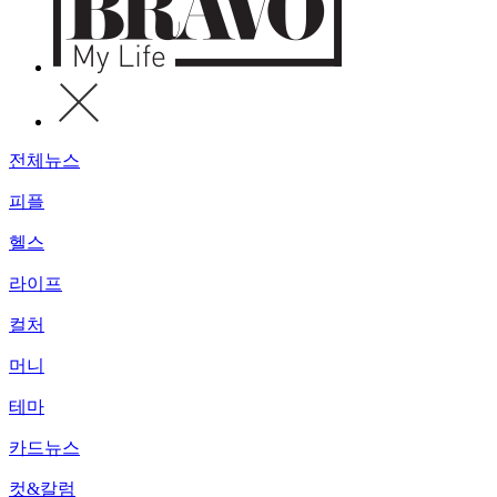
전체뉴스
피플
헬스
라이프
컬처
머니
테마
카드뉴스
컷&칼럼