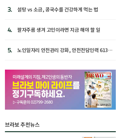
3.
설탕 vs 소금, 콩국수를 건강하게 먹는 법
4.
팔자주름 생겨 고민이라면 지금 해야 할 일
5.
노인일자리 안전관리 강화, 안전전담인력 613명
첫 배치
브라보 추천뉴스