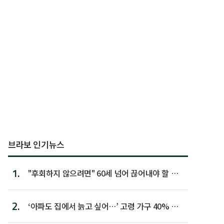
브라보 인기뉴스
1.
"후회하지 않으려면" 60세 넘어 끊어내야 할 사
람 1위
2.
‘아파도 집에서 늙고 싶어…’ 고령 가구 40% 노
후 주택이라 어...