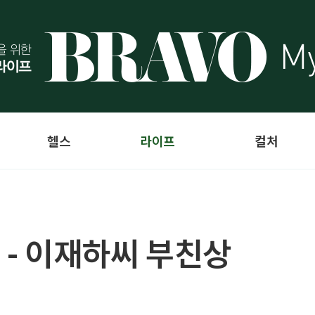
헬스
라이프
컬처
 - 이재하씨 부친상