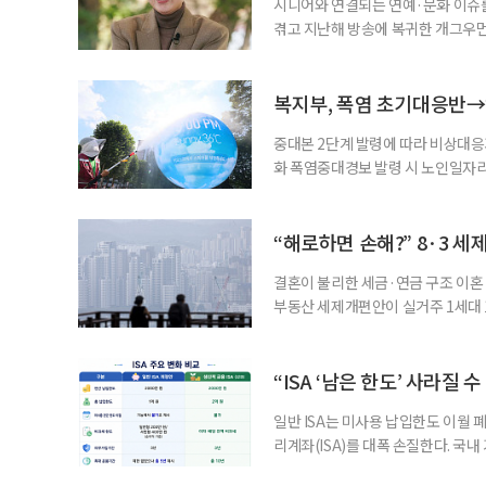
시니어와 연결되는 연예·문화 이슈를
겪고 지난해 방송에 복귀한 개그우먼
나 최근 개그맨 김영철의 유튜브 채
길을 끌었다. 투병 이후에도 자신의 
까. 오랜 방송 생활 뒤 전해진 투병
복지부, 폭염 초기대응반→
중대본 2단계 발령에 따라 비상대응기
화 폭염중대경보 발령 시 노인일자
초기대응반을 ‘폭염대응 비상대책본부
긴급회의를 열고 폭염대응 비상대책
책본부(중대본) 2단계(심각)가 발
“해로하면 손해?” 8·3 세
운영
결혼이 불리한 세금·연금 구조 이혼 
부동산 세제개편안이 실거주 1세대 1
고령 부부에게는 혼인을 유지하는 
세는 개인별로 부과하지만, 1세대 
부가 각자 집 한 채씩을 보유하면 한
“ISA ‘남은 한도’ 사라질 
일반 ISA는 미사용 납입한도 이월 
리계좌(ISA)를 대폭 손질한다. 국
금융 ISA’를 새로 만들고, 일정 