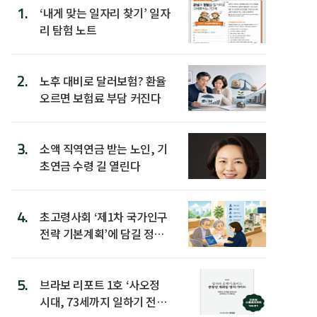
1.
‘내게 맞는 일자리 찾기’ 일자
리 탐험 노트
2.
노후 대비로 달러보험? 환율
오르면 보험료 부담 커진다
3.
소액 직역연금 받는 노인, 기
초연금 수령 길 열린다
4.
초고령사회 ‘제1차 국가인구
전략 기본계획’에 담길 정책
은
5.
브라보 리포트 1호 ‘사오정
시대, 73세까지 일하기 전략’