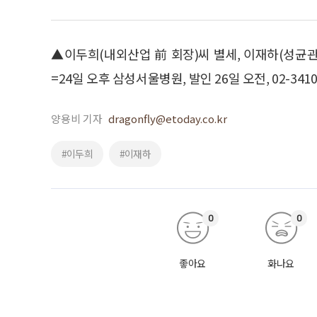
▲이두희(내외산업 前 회장)씨 별세, 이재하(성균
=24일 오후 삼성서울병원, 발인 26일 오전, 02-3410
양용비 기자
dragonfly@etoday.co.kr
#이두희
#이재하
0
0
좋아요
화나요