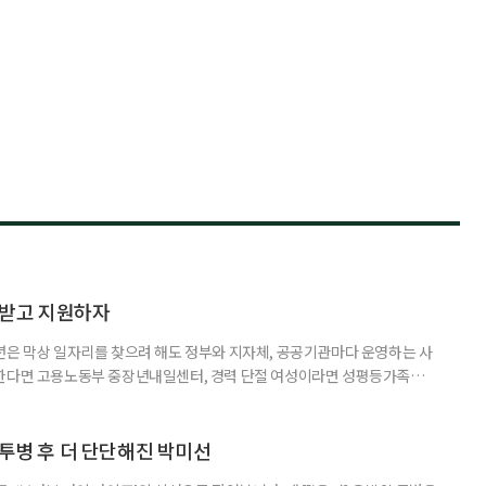
담받고 지원하자
년은 막상 일자리를 찾으려 해도 정부와 지자체, 공공기관마다 운영하는 사
원한다면 고용노동부 중장년내일센터, 경력 단절 여성이라면 성평등가족부
득을 함께 원한다면 보건복지부 노인일자리사업이 출발점이 될 수 있다.
 활용하는 것만으로도 새로운 일을 시작하는 문턱이 훨씬 낮아진다. 취업
 국민취업지원제도 구직활동이 쉽지 않은 사람을 위한 제도다. 개인별 취
 투병 후 더 단단해진 박미선