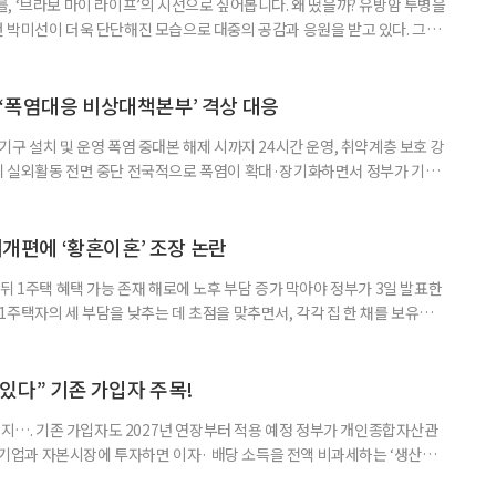
, ‘브라보 마이 라이프’의 시선으로 짚어봅니다. 왜 떴을까? 유방암 투병을
 박미선이 더욱 단단해진 모습으로 대중의 공감과 응원을 받고 있다. 그러
널에 출연한 그는 방송 활동을 그만하라는 악성 댓글을 받았다고 고백해 눈
삶을 이어가고 있는 박미선은 왜 이전보다 더 큰 관심과 사랑을 받고 있을
 소식 박미선은 재치 있는 말솜씨와 공감 능력으로
‘폭염대응 비상대책본부’ 격상 대응
구 설치 및 운영 폭염 중대본 해제 시까지 24시간 운영, 취약계층 보호 강
리 실외활동 전면 중단 전국적으로 폭염이 확대·장기화하면서 정부가 기존
’로 격상했다. 7일 보건복지부에 따르면 정은경 장관 주재로 폭염 대응
본부를 구성·운영하기로 했다. 이번 조치는 지난 2일 폭염 중앙재난안전대
령된 이후에도 폭염이 전국적으로 확대되고 장기화한 데 따른 것이다. 기존에
제개편에 ‘황혼이혼’ 조장 논란
뒤 1주택 혜택 가능 존재 해로에 노후 부담 증가 막아야 정부가 3일 발표한
주택자의 세 부담을 낮추는 데 초점을 맞추면서, 각각 집 한 채를 보유한
것보다 이혼이 경제적으로 유리해질 수 있다는 분석이 나온다. 종합부동산
1주택 공제와 세액공제 적용 여부는 부부를 하나의 세대로 묶어 판단한다. 부
 세대가 두 채를 가진 것으로 보지만, 실제 이혼해 주거와 생계를 분
수 있다” 기존 가입자 주목!
폐지…. 기존 가입자도 2027년 연장부터 적용 예정 정부가 개인종합자산관
내 기업과 자본시장에 투자하면 이자· 배당 소득을 전액 비과세하는 ‘생산적
소득 이하 청년에게는 납입액의 10%를 소득공제 해주는 방안도 추진한다. 다만