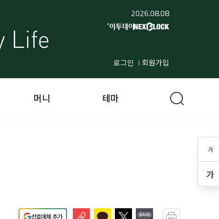
2026.08.08
로그인
회원가입
머니
테마
가
가
선호매체 추가