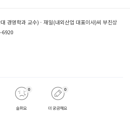
관대 경영학과 교수)ㆍ재일(내외산업 대표이사)씨 부친상
-6920
0
0
슬퍼요
더 궁금해요