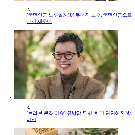
2.
[국민연금 노후설계①] 무너진 노후, 국민연금으로
다시 세우다
3.
[브라보 문화 이슈] 유방암 투병 후 더 단단해진 박
미선