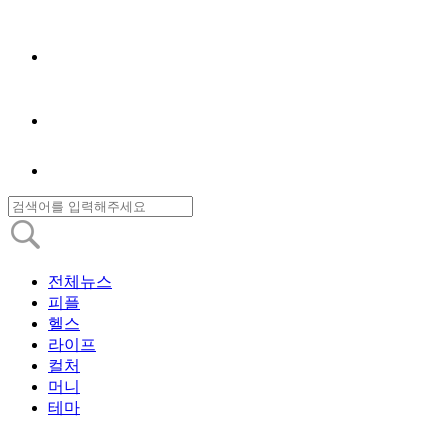
전체뉴스
피플
헬스
라이프
컬처
머니
테마