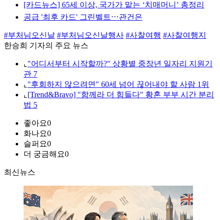
[카드뉴스] 65세 이상, 국가가 맡는 ‘치매머니’ 총정리
공급 '최후 카드' 그린벨트⋯관건은
#부처님오신날
#부처님오신날행사
#사찰여행
#사찰여행지
한승희 기자의 주요 뉴스
⌞
"어디서부터 시작할까?" 상황별 중장년 일자리 지원기
관 7
⌞
"후회하지 않으려면" 60세 넘어 끊어내야 할 사람 1위
⌞
[Trend&Bravo] "함께라 더 힘들다" 황혼 부부 시간 분리
법 5
좋아요
0
화나요
0
슬퍼요
0
더 궁금해요
0
최신뉴스