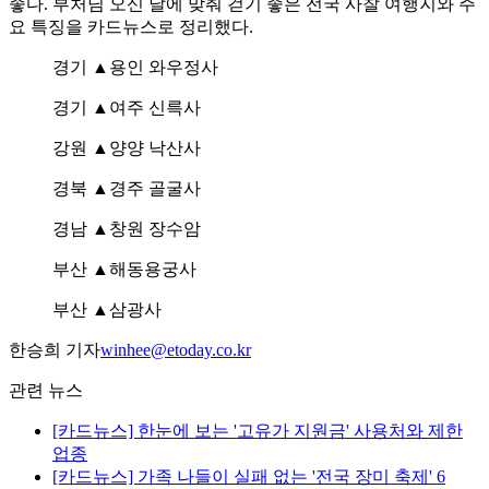
좋다. 부처님 오신 날에 맞춰 걷기 좋은 전국 사찰 여행지와 주
요 특징을 카드뉴스로 정리했다.
경기 ▲용인 와우정사
경기 ▲여주 신륵사
강원 ▲양양 낙산사
경북 ▲경주 골굴사
경남 ▲창원 장수암
부산 ▲해동용궁사
부산 ▲삼광사
한승희 기자
winhee@etoday.co.kr
관련 뉴스
[카드뉴스] 한눈에 보는 '고유가 지원금' 사용처와 제한
업종
[카드뉴스] 가족 나들이 실패 없는 '전국 장미 축제' 6