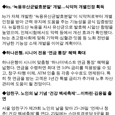
◆hy, ‘녹용유산균발효분말’ 개발…식약처 개별인정 획득
hy가 자체 개발한 ‘녹용유산균발효분말’이 식약처로부터 개별
인정을 받아 근력 유지에 도움을 주는 기능성을 공식 입증받았
다. 뉴질랜드산 녹용을 자사 유산균으로 발효해 시알산 함량을
높였으며, 인체시험에서도 악력 등에서 개선 효과가 확인됐다.
hy는 초고령사회에 맞춰 기억력·심혈관·잇몸 등 노화 전반을
겨냥한 기능성 소재 개발을 이어갈 계획이다.
◆하나은행, 시니어 전용 ‘연금 통장’ 혜택 확대
하나은행이 시니어 맞춤형 ‘하나더넥스트 연금 통장’ 혜택을
넓혔다. 연금을 수령하면 최대 연 3.0% 금리를 적용받을 수 있
고, 창구·타행 이체, ATM 인출 등 각종 수수료도 면제된다. 특
히 첫 연금을 받는 고객은 1년간 특별 금리가 추가돼 노후 자산
관리에 도움이 될 전망이다.
◆양천구, 노인의 날 기념 ‘건강 백세축제’…이하린·김용필 출
연
서울 양천구가 제29회 노인의 날을 맞아 25~26일 ‘언제나 청
춘! 건강 백세축제’를 연다. 25일에는 스마트경로당 9곳을 화