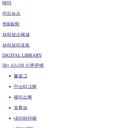
테마
카드뉴스
컷&칼럼
브라보스페셜
브라보리포트
DIGITAL LIBRARY
50+ 시니어 신춘문예
블로그
인스타그램
페이스북
유튜브
네이버카페