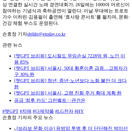
상 연결한 실시간 노래 경연대회가, 26일에는 1000여 어르신이
참여하는 기념식과 축하공연이 열린다. 이날 무대에는 트로트
가수 이하린·김용필이 출연해 ‘효사랑 콘서트’를 펼치며, 문화·
건강 체험 부스도 운영된다.
손효정 기자
shjlife@etoday.co.kr
관련 뉴스
[챗GPT 브리핑] 도시철도 무임손실 7228억 원, 노인 이
용 85%
[챗GPT 브리핑] 서울시, 50대 황혼이혼 급증…고령자가
구 30% 外
[챗GPT 브리핑] 청년, 중년·노년보다 노화 불안 더 크다
外
[챗GPT 브리핑] 서울시, 고령 친화 주거 확대 계획 外
공급 '최후 카드' 그린벨트⋯관건은
#챗GPT
#치매
#다제약물
#LG전자
#HY
손효정 기자의 주요 뉴스
⌞
[브라보 문화 이슈] 유방암 투병 후 더 단단해진 박미선