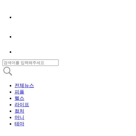
전체뉴스
피플
헬스
라이프
컬처
머니
테마