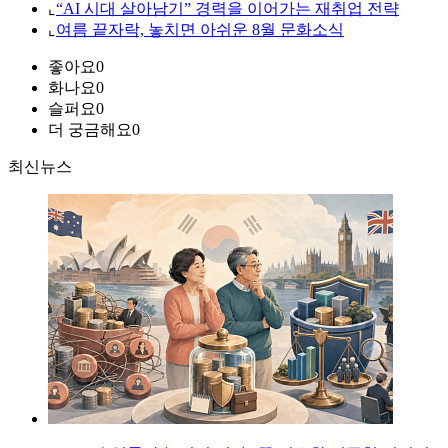
⌞
“AI 시대 살아남기” 경력을 이어가는 재취업 전략
⌞
여름 끝자락, 놓치면 아쉬운 8월 문화소식
좋아요
0
화나요
0
슬퍼요
0
더 궁금해요
0
최신뉴스