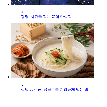
4.
광명, 시간을 걷는 문화 마실길
5.
설탕 vs 소금, 콩국수를 건강하게 먹는 법