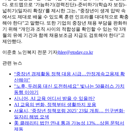
다. 로드맵으로 ‘가늠하기(경력진단)–준비하기(학습자 보장)–
넓히기(일자리 확장)’를 제시한 그는, “중장년이 생계 압박 속
에서도 제대로 배울 수 있도록 훈련 인프라를 대대적으로 확충
해야 한다”고 말했다. 또한 기업의 중장년 채용 부담을 완화하
기 위해 “개인과 조직 사이의 적합성을 확인할 수 있는 약 3개
월의 유예 기간과 함께 채용보조금 지급도 검토해야 한다”고
제안했다.
이준호 노인복지 전문 기자
jhlee@etoday.co.kr
관련 뉴스
“중장년 경제활동 정책 대응 시급…안정계속고용제 확
산해야”
"노후, 두려움 대신 도전하세요" 빛나는 50플러스 가치
동행 이야기
시니어, AI 교육 어디서 받을 수 있을까?
AI 교육의 변화, 정책부터 생활까지 포용
서울시, ‘중장년 정책포럼 2025’ 23일 개최… 인구변화·
일자리 해법 모색
美 클래리티 법안 연내 통과 가능성 13%…상원 문턱서
제동