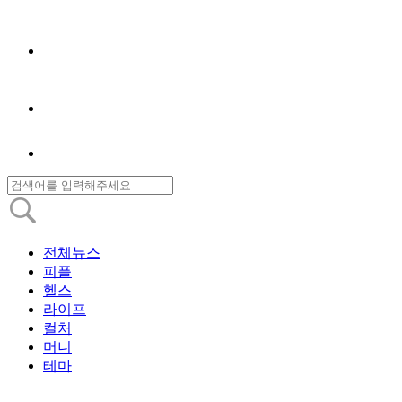
전체뉴스
피플
헬스
라이프
컬처
머니
테마