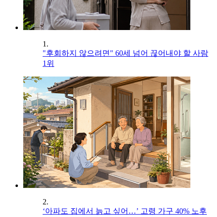
1.
"후회하지 않으려면" 60세 넘어 끊어내야 할 사람
1위
2.
‘아파도 집에서 늙고 싶어…’ 고령 가구 40% 노후