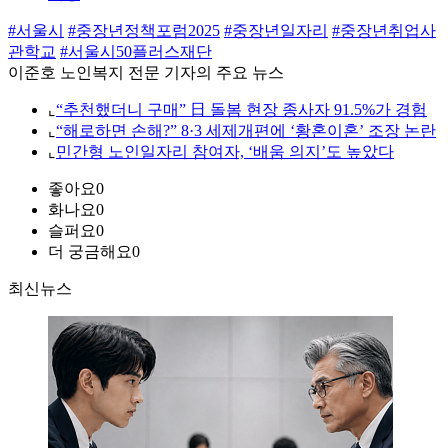
#서울시
#중장년정책포럼2025
#중장년일자리
#중장년취업사
관학교
#서울시50플러스재단
이준호 노인복지 전문 기자의 주요 뉴스
⌞
“추천했더니 구매” 日 돌봄 현장 종사자 91.5%가 경험
⌞
“해로하면 손해?” 8·3 세제개편에 ‘황혼이혼’ 조장 논란
⌞
민간형 노인일자리 참여자, ‘배움 의지’도 높았다
좋아요
0
화나요
0
슬퍼요
0
더 궁금해요
0
최신뉴스