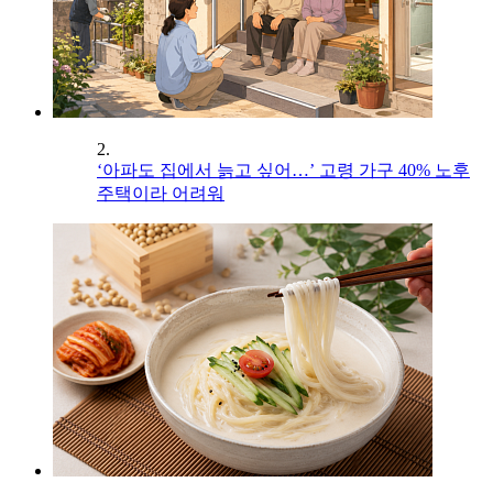
2.
‘아파도 집에서 늙고 싶어…’ 고령 가구 40% 노후
주택이라 어려워