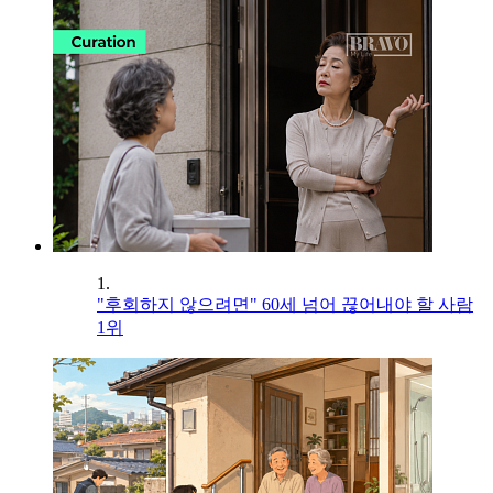
1.
"후회하지 않으려면" 60세 넘어 끊어내야 할 사람
1위