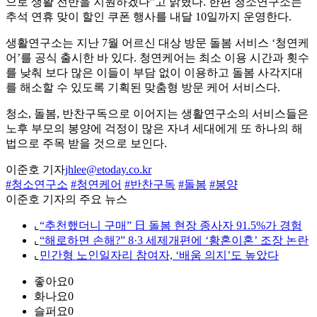
으로 생활 전반을 지원하겠다”고 밝혔다. 한편 청소연구소는
추석 연휴 맞이 할인 쿠폰 행사를 내달 10일까지 운영한다.
생활연구소는 지난 7월 어르신 대상 방문 돌봄 서비스 ‘청연케
어’를 공식 출시한 바 있다. 청연케어는 최소 이용 시간과 횟수
를 낮춰 보다 많은 이들이 부담 없이 이용하고 돌봄 사각지대
를 해소할 수 있도록 기획된 맞춤형 방문 케어 서비스다.
청소, 돌봄, 반찬구독으로 이어지는 생활연구소의 서비스들은
노후 부모의 봉양에 걱정이 많은 자녀 세대에게 또 하나의 해
법으로 주목 받을 것으로 보인다.
이준호 기자
jhlee@etoday.co.kr
#청소연구소
#청연케어
#반찬구독
#돌봄
#봉양
이준호 기자의 주요 뉴스
⌞
“추천했더니 구매” 日 돌봄 현장 종사자 91.5%가 경험
⌞
“해로하면 손해?” 8·3 세제개편에 ‘황혼이혼’ 조장 논란
⌞
민간형 노인일자리 참여자, ‘배움 의지’도 높았다
좋아요
0
화나요
0
슬퍼요
0