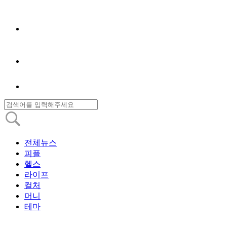
전체뉴스
피플
헬스
라이프
컬처
머니
테마