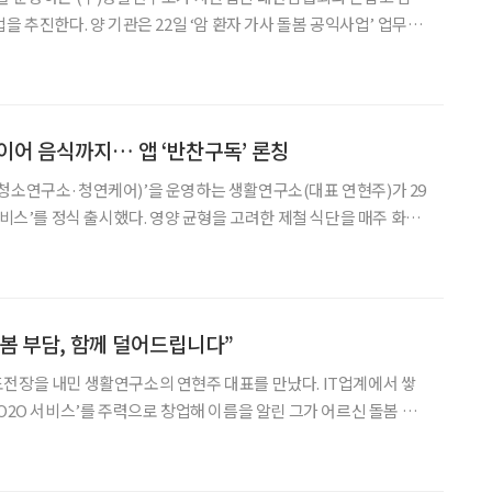
을 추진한다. 양 기관은 22일 ‘암 환자 가사 돌봄 공익사업’ 업무협
치료 과정에서 일상생활이 어려운 환자들을 위한 실질적 지원에 나선
이번 협약은 대한암협회의 암 환자 위기가정 돌봄사업의 일환으로
이어 음식까지… 앱 ‘반찬구독’ 론칭
청소연구소·청연케어)’을 운영하는 생활연구소(대표 연현주)가 29
서비스’를 정식 출시했다. 영양 균형을 고려한 제철 식단을 매주 화·
 1세트당 2~3인분 용량으로 도서산간을 제외한 전국에서 이용할 수
 1개와 반찬 5개의 ‘실속반찬’ △국 2개·메
봄 부담, 함께 덜어드립니다”
전장을 내민 생활연구소의 연현주 대표를 만났다. IT업계에서 쌓
O2O 서비스’를 주력으로 창업해 이름을 알린 그가 어르신 돌봄 방
출시한다는 소식을 들었을 때 신선하면서도 당연해 보였다. 생활연구
며 가사를 돕는 수만 명의 매니저들이 있었다. 돌봄 분야로의