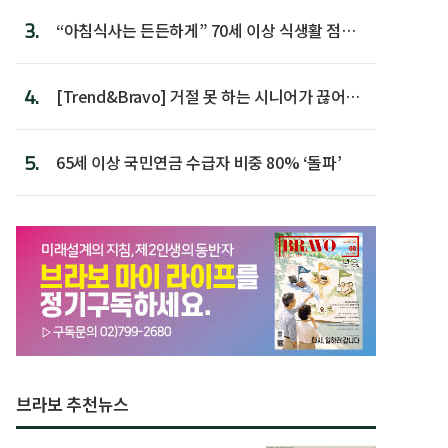
3.
“아침식사는 든든하게” 70세 이상 식생활 점수
가장 높아
4.
[Trend&Bravo] 거절 못 하는 시니어가 끊어야
할 행동 5
5.
65세 이상 국민연금 수급자 비중 80% ‘돌파’
브라보 추천뉴스