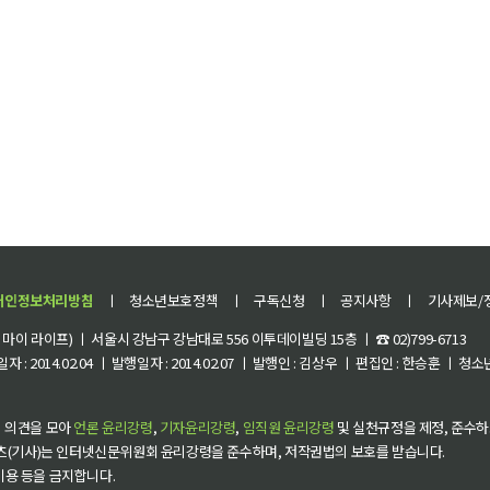
개인정보처리방침
ㅣ
청소년보호정책
ㅣ
구독신청
ㅣ
공지사항
ㅣ
기사제보/
이 라이프) ㅣ 서울시 강남구 강남대로 556 이투데이빌딩 15층 ㅣ ☎ 02)799-6713
 : 2014.02.04 ㅣ 발행일자 : 2014.02.07 ㅣ 발행인 : 김상우 ㅣ 편집인 : 한승훈 ㅣ
 의견을 모아
언론 윤리강령
,
기자윤리강령
,
임직원 윤리강령
및 실천규정을 제정, 준수하
츠(기사)는 인터넷신문위원회 윤리강령을 준수하며, 저작권법의 보호를 받습니다.
 이용 등을 금지합니다.