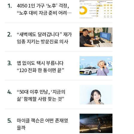
1.
4050 1인 가구 ‘노후’ 걱정,
“노후 대비 자금 준비 어려
워”
2.
“새벽에도 달려갑니다” 재가
임종 지키는 방문진료 의사
3.
앱 없이도 택시 부릅니다
“120 전화 한 통이면 끝”
4.
“50대 이후 만남, ‘지금의
삶’ 함께할 사람 찾는 것”
5.
마이클 잭슨은 어떤 존재였
을까