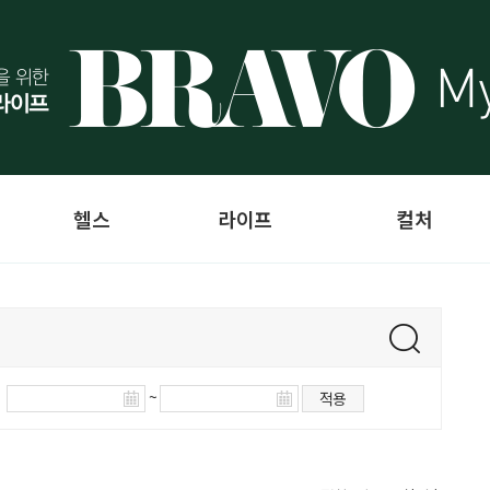
헬스
라이프
컬처
~
적용