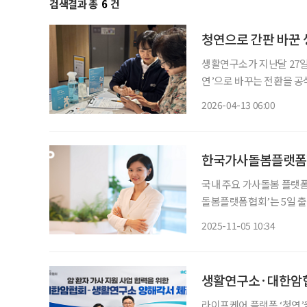
검색결과 총
6
건
청연으로 간판 바꾼 
생활연구소가 지난달 27일
연’으로 바꾸는 전환을 공식
측은 이 결정에 대해 “고
2026-04-13 06:00
경험 안에서 연결해 제공하
한국가사돌봄플랫폼협
국내 주요 가사돌봄 플랫폼
돌봄플랫폼협회’는 5일 출
다고 밝혔다. 협회는 가사돌봄 산업의 제도화와 일·가정 양립 지원을 위한 민간 연대체로, 종
2025-11-05 10:34
사자 권익 보호와 서비스 
생활연구소·대한암협회
라이프케어 플랫폼 ‘청연