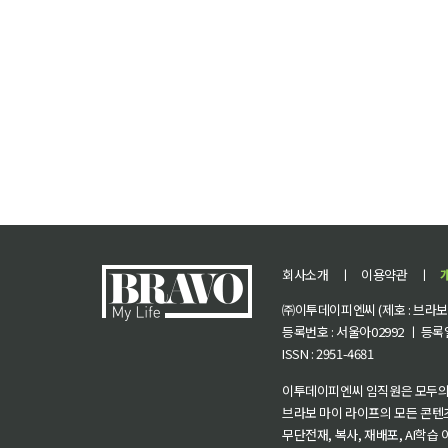
회사소개
ㅣ
이용약관
ㅣ
㈜이투데이피엔씨 (제호 : 브라보 마
등록번호 : 서울아02992 ㅣ 등록일자
ISSN : 2951-4681
이투데이피엔씨 임직원은 모두의
브라보 마이 라이프의 모든 콘텐
무단전재, 복사, 재배포, AI학습