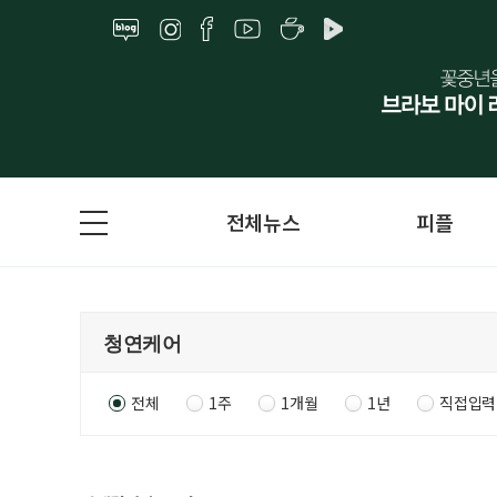
전체뉴스
피플
전체
1주
1개월
1년
직접입력