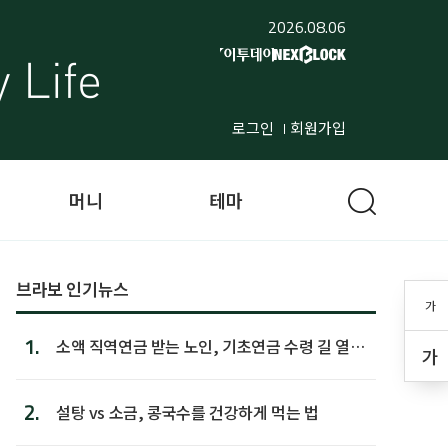
2026.08.06
로그인
회원가입
머니
테마
브라보 인기뉴스
가
1.
소액 직역연금 받는 노인, 기초연금 수령 길 열린
가
다
2.
설탕 vs 소금, 콩국수를 건강하게 먹는 법