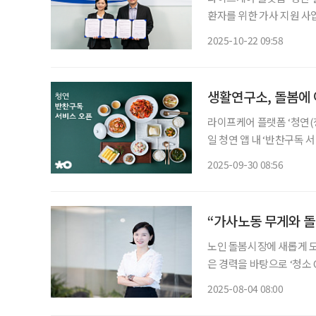
환자를 위한 가사 지원 사업
약(MOU)을 체결하고, 
2025-10-22 09:58
다고 밝혔다. 
생활연구소, 돌봄에 
라이프케어 플랫폼 ‘청연(
일 청연 앱 내 ‘반찬구독 
금 주 2회 정기배송하며,
2025-09-30 08:56
있다. 구성은 △메인요리
“가사노동 무게와 돌
노인 돌봄시장에 새롭게 도
은 경력을 바탕으로 ‘청소 
문 서비스 ‘청연케어’를 
2025-08-04 08:00
소에는 매일 가정을 방문하