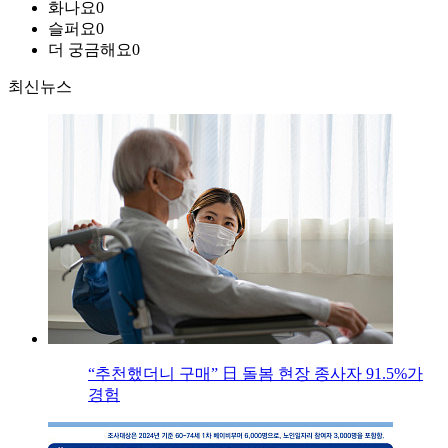
화나요
0
슬퍼요
0
더 궁금해요
0
최신뉴스
“추천했더니 구매” 日 돌봄 현장 종사자 91.5%가
경험