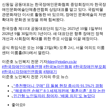
신동일 공동대표는 한국장애인문화협회 중앙회장이자 한국장
애인문화예술단체총연합회 상임대표를 맡고 있다. 국립박물
관문화재단 이사로 활동한 바 있으며, 장애인 문화예술의 저변
확대와 문화권 보장을 위해 힘써왔다.
한국장총 제11대 공동대표단의 임기는 2025년 10월 1일부터
2028년 9월 30일까지 3년이다. 새 대표단은 향후 장애인 정책
개선과 사회참여 확대를 위한 주요 사업을 이끌 예정이다.
공식 취임식은 오는 10월 23일(목) 오후 2시, 서울 여의도 이룸
센터 이룸홀(B1)에서 열린다.
이준호 노인복지 전문 기자
jhlee@etoday.co.kr
#한국장애인단체총연맹
#한국농아인협회
#한국장애인부모회
#한국시각장애인연합회
#채태기
이준호 노인복지 전문 기자의 주요 뉴스
⌞
“추천했더니 구매” 日 돌봄 현장 종사자 91.5%가 경험
⌞
“해로하면 손해?” 8·3 세제개편에 ‘황혼이혼’ 조장 논란
⌞
민간형 노인일자리 참여자, ‘배움 의지’도 높았다
좋아요
0