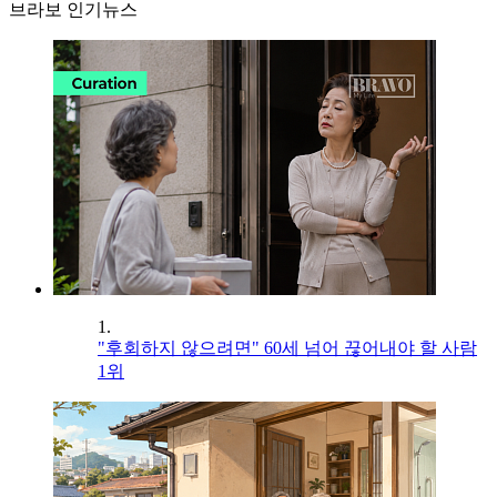
브라보 인기뉴스
1.
"후회하지 않으려면" 60세 넘어 끊어내야 할 사람
1위