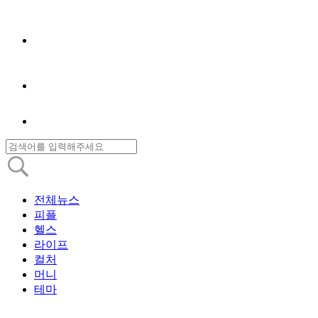
전체뉴스
피플
헬스
라이프
컬처
머니
테마