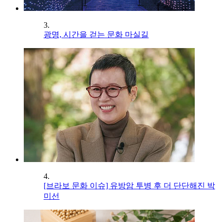
3.
광명, 시간을 걷는 문화 마실길
4.
[브라보 문화 이슈] 유방암 투병 후 더 단단해진 박
미선