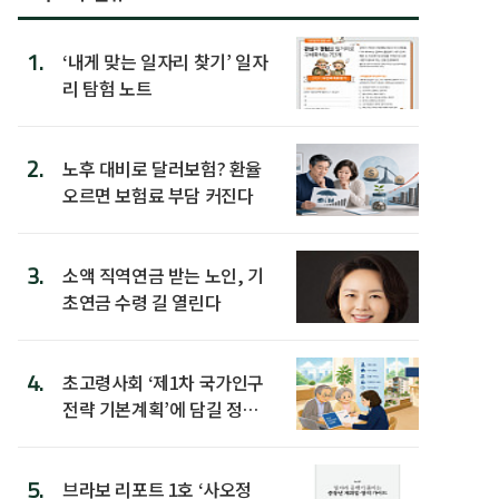
1.
‘내게 맞는 일자리 찾기’ 일자
리 탐험 노트
2.
노후 대비로 달러보험? 환율
오르면 보험료 부담 커진다
3.
소액 직역연금 받는 노인, 기
초연금 수령 길 열린다
4.
초고령사회 ‘제1차 국가인구
전략 기본계획’에 담길 정책
은
5.
브라보 리포트 1호 ‘사오정