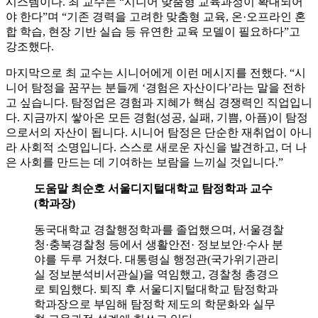
시스템이다. 최 교수는 “시니어 맞춤형 교육과정이 확대되어
야 한다”며 “기존 경력을 고려한 맞춤형 교육, 온·오프라인 혼
합 학습, 현장 기반 실습 등 유연한 교육 모델이 필요하다”고
강조했다.
마지막으로 최 교수는 시니어에게 이런 메시지를 전했다. “시
니어 탐정을 꿈꾸는 분들께 ‘경험은 자산이다’라는 말을 전하
고 싶습니다. 탐정업은 경험과 지혜가 핵심 경쟁력인 직업입니
다. 지금까지 쌓아온 모든 경험(성공, 실패, 기쁨, 아픔)이 탐정
으로서의 자산이 됩니다. 시니어 탐정은 단순한 재취업이 아니
라 사회적 소명입니다. 스스로 새로운 자신을 발견하고, 더 나
은 사회를 만드는 데 기여하는 보람을 느끼실 것입니다.”
도움말 최순호 서울디지털대학교 탐정학과 교수
(학과장)
동국대학교 경찰행정학과를 졸업했으며, 서울경찰
청·충북경찰청 등에서 생활안전· 정보보안·수사 분
야를 두루 거쳤다. 대통령실 행정관(국가위기관리
실 정보분석비서관실)을 역임했고, 경찰청 총경으
로 퇴임했다. 퇴직 후 서울디지털대학교 탐정학과
학과장으로 부임해 탐정학 제도의 학문화와 실무