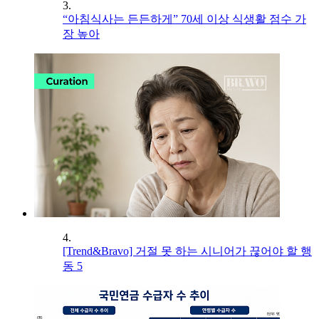
3.
“아침식사는 든든하게” 70세 이상 식생활 점수 가
장 높아
4.
[Trend&Bravo] 거절 못 하는 시니어가 끊어야 할 행
동 5