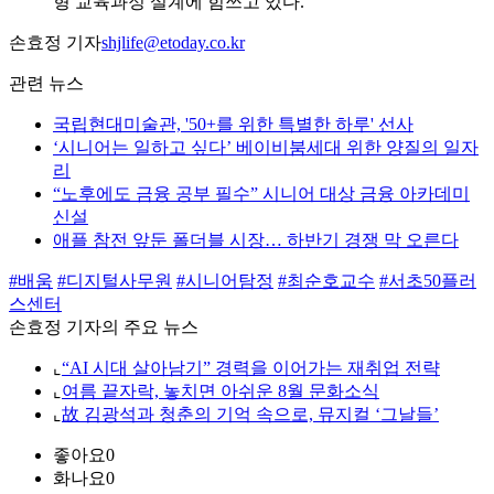
형 교육과정 설계에 힘쓰고 있다.
손효정 기자
shjlife@etoday.co.kr
관련 뉴스
국립현대미술관, '50+를 위한 특별한 하루' 선사
‘시니어는 일하고 싶다’ 베이비붐세대 위한 양질의 일자
리
“노후에도 금융 공부 필수” 시니어 대상 금융 아카데미
신설
애플 참전 앞둔 폴더블 시장… 하반기 경쟁 막 오른다
#배움
#디지털사무원
#시니어탐정
#최순호교수
#서초50플러
스센터
손효정 기자의 주요 뉴스
⌞
“AI 시대 살아남기” 경력을 이어가는 재취업 전략
⌞
여름 끝자락, 놓치면 아쉬운 8월 문화소식
⌞
故 김광석과 청춘의 기억 속으로, 뮤지컬 ‘그날들’
좋아요
0
화나요
0