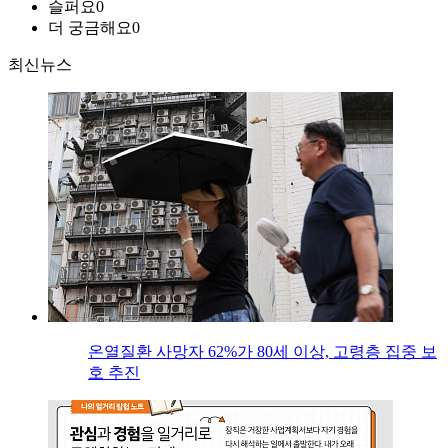
슬퍼요
0
더 궁금해요
0
최신뉴스
온열질환 사망자 62%가 80세 이상, 고령층 집중 보
호 추진