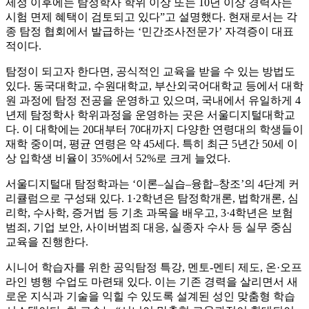
제정 이후에는 탐정학사 학위 이상 또는 10년 이상 경력자는
시험 면제 혜택이 검토되고 있다”고 설명했다. 현재로서는 각
종 탐정 협회에서 발급하는 ‘민간조사전문가’ 자격증이 대표
적이다.
탐정이 되고자 한다면, 공식적인 교육을 받을 수 있는 방법도
있다. 동국대학교, 수원대학교, 부산외국어대학교 등에서 대학
원 과정에 탐정 전공을 운영하고 있으며, 국내에서 유일하게 4
년제 탐정학사 학위과정을 운영하는 곳은 서울디지털대학교
다. 이 대학에는 20대부터 70대까지 다양한 연령대의 학생들이
재학 중이며, 평균 연령은 약 45세다. 특히 최근 5년간 50세 이
상 입학생 비율이 35%에서 52%로 크게 늘었다.
서울디지털대 탐정학과는 ‘이론–실습–융합–창조’의 4단계 커
리큘럼으로 구성돼 있다. 1·2학년은 탐정학개론, 법학개론, 심
리학, 수사학, 증거법 등 기초 과목을 배우고, 3·4학년은 보험
범죄, 기업 보안, 사이버범죄 대응, 실종자 수사 등 실무 중심
교육을 진행한다.
시니어 학습자를 위한 공익탐정 특강, 멘토-멘티 제도, 온·오프
라인 병행 수업도 마련돼 있다. 이는 기존 경력을 살리면서 새
로운 지식과 기술을 익힐 수 있도록 설계된 성인 맞춤형 학습