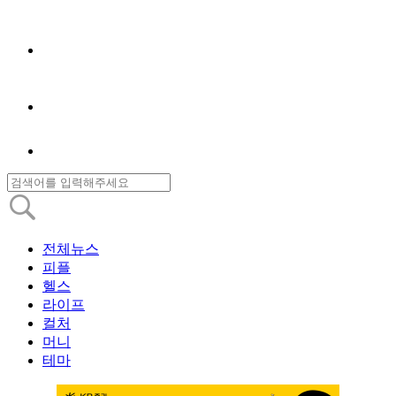
전체뉴스
피플
헬스
라이프
컬처
머니
테마