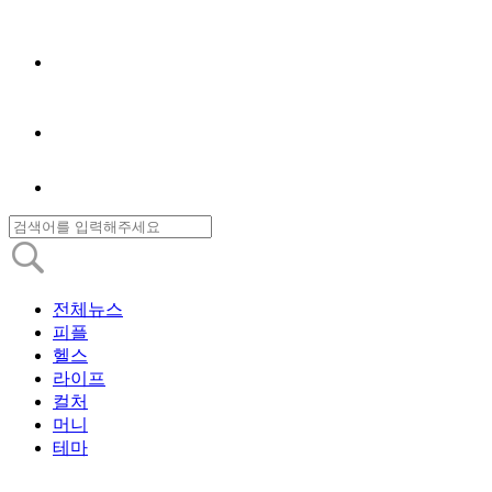
전체뉴스
피플
헬스
라이프
컬처
머니
테마