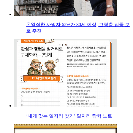
온열질환 사망자 62%가 80세 이상, 고령층 집중 보
호 추진
‘내게 맞는 일자리 찾기’ 일자리 탐험 노트