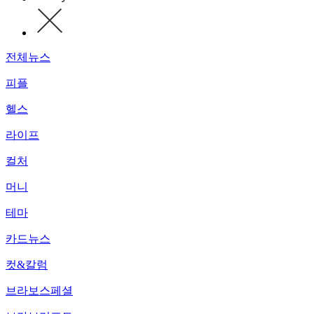
전체뉴스
피플
헬스
라이프
컬처
머니
테마
카드뉴스
컷&칼럼
브라보스페셜