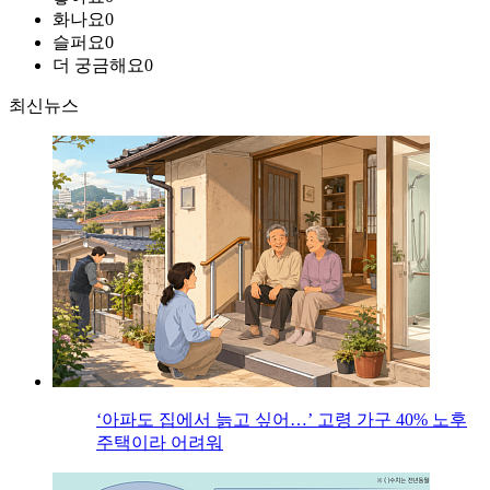
화나요
0
슬퍼요
0
더 궁금해요
0
최신뉴스
‘아파도 집에서 늙고 싶어…’ 고령 가구 40% 노후
주택이라 어려워