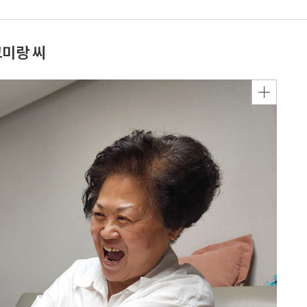
고미랑 씨