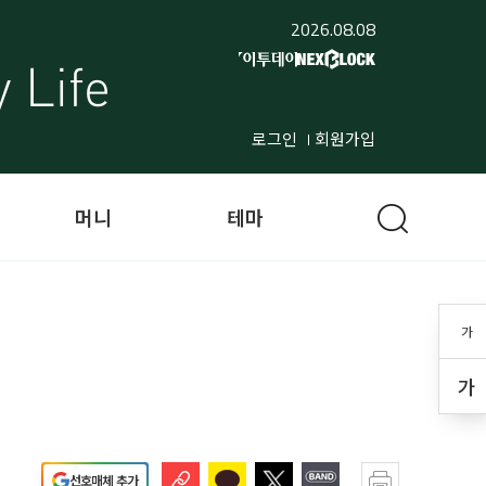
2026.08.08
로그인
회원가입
머니
테마
가
가
선호매체 추가