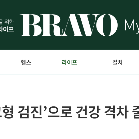
헬스
라이프
컬처
크형 검진’으로 건강 격차 