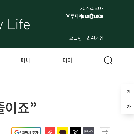
2026.08.07
로그인
회원가입
머니
테마
가
줄이죠”
가
선호매체 추가