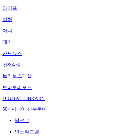
라이프
컬처
머니
테마
카드뉴스
컷&칼럼
브라보스페셜
브라보리포트
DIGITAL LIBRARY
50+ 시니어 신춘문예
블로그
인스타그램