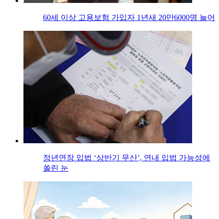
60세 이상 고용보험 가입자 1년새 20만6000명 늘어
정년연장 입법 ‘상반기 무산’, 연내 입법 가능성에
쏠린 눈