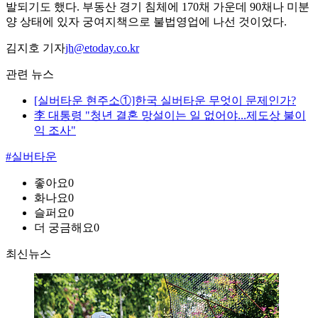
발되기도 했다. 부동산 경기 침체에 170채 가운데 90채나 미분
양 상태에 있자 궁여지책으로 불법영업에 나선 것이었다.
김지호 기자
jh@etoday.co.kr
관련 뉴스
[실버타운 현주소①]한국 실버타운 무엇이 문제인가?
李 대통령 "청년 결혼 망설이는 일 없어야...제도상 불이
익 조사"
#실버타운
좋아요
0
화나요
0
슬퍼요
0
더 궁금해요
0
최신뉴스