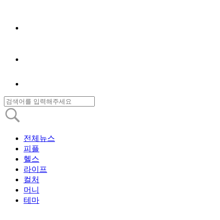
전체뉴스
피플
헬스
라이프
컬처
머니
테마