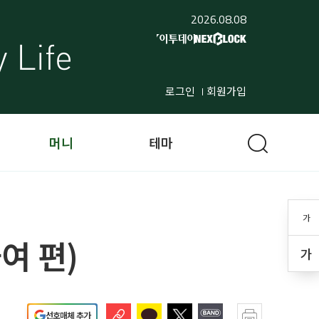
2026.08.08
로그인
회원가입
머니
테마
가
여 편)
가
선호매체 추가