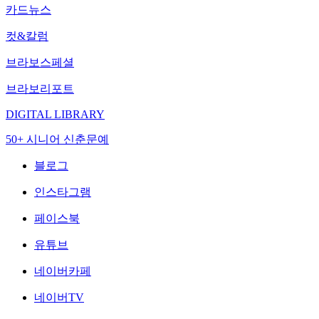
카드뉴스
컷&칼럼
브라보스페셜
브라보리포트
DIGITAL LIBRARY
50+ 시니어 신춘문예
블로그
인스타그램
페이스북
유튜브
네이버카페
네이버TV