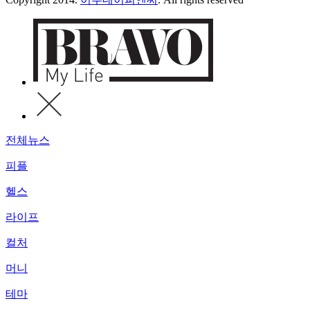
전체뉴스
피플
헬스
라이프
컬처
머니
테마