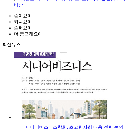
비상
좋아요
0
화나요
0
슬퍼요
0
더 궁금해요
0
최신뉴스
시니어비즈니스학회, 초고령사회 대응 전략 논의