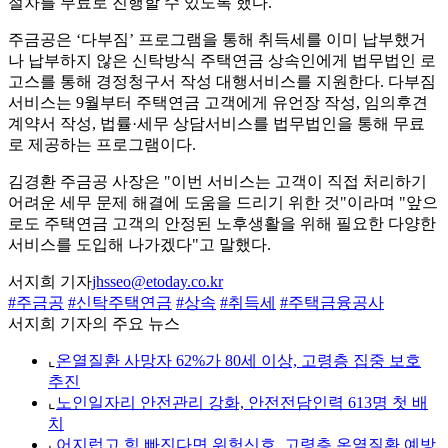
절차를 무료로 진행할 수 있도록 했다.
주금공은 ‘다부짐’ 프로그램을 통해 취득세를 이미 납부했거
나 납부하지 않은 신탁방식 주택연금 상속인에게 법무법인 로
고스를 통해 경정청구서 작성 대행서비스를 지원한다. 다부짐
서비스는 9월부터 주택연금 고객에게 유언장 작성, 임의후견
계약서 작성, 법률·세무 상담서비스를 법무법인을 통해 무료
로 제공하는 프로그램이다.
김경환 주금공 사장은 "이번 서비스는 고객이 직접 처리하기
어려운 세무 문제 해결에 도움을 드리기 위한 것"이라며 "앞으
로도 주택연금 고객의 안정된 노후생활을 위해 필요한 다양한
서비스를 도입해 나가겠다"고 말했다.
서지희 기자
jhsseo@etoday.co.kr
#주금공
#신탁주택연금
#상속
#취득세
#주택금융공사
서지희 기자의 주요 뉴스
⌞
온열질환 사망자 62%가 80세 이상, 고령층 집중 보호
추진
⌞
노인일자리 안전관리 강화, 안전전담인력 613명 첫 배
치
⌞
어지럽고 힘 빠진다면 위험신호, 고령층 온열질환 예방