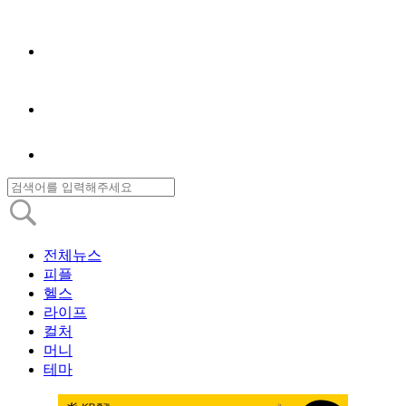
전체뉴스
피플
헬스
라이프
컬처
머니
테마