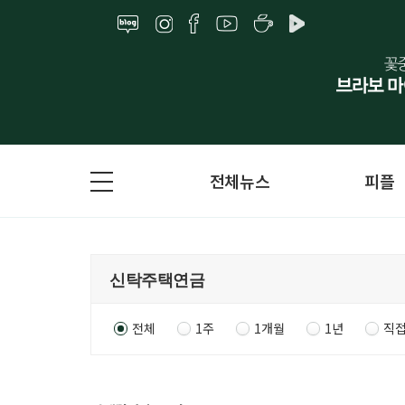
전체뉴스
피플
전체
1주
1개월
1년
직