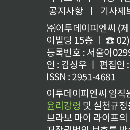
공지사항
ㅣ
기사제
㈜이투데이피엔씨 (제호
이빌딩 15층 ㅣ ☎ 02)
등록번호 : 서울아02992
인 : 김상우 ㅣ 편집인
ISSN : 2951-4681
이투데이피엔씨 임직원
윤리강령
및 실천규정을
브라보 마이 라이프의
저작권법의 보호를 받