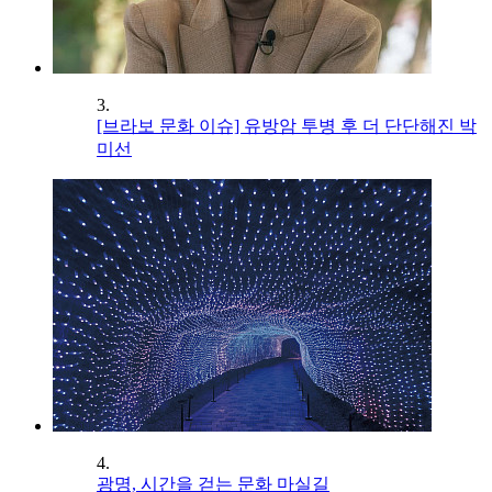
3.
[브라보 문화 이슈] 유방암 투병 후 더 단단해진 박
미선
4.
광명, 시간을 걷는 문화 마실길