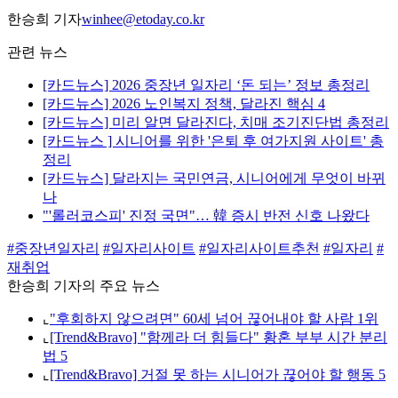
한승희 기자
winhee@etoday.co.kr
관련 뉴스
[카드뉴스] 2026 중장년 일자리 ‘돈 되는’ 정보 총정리
[카드뉴스] 2026 노인복지 정책, 달라진 핵심 4
[카드뉴스] 미리 알면 달라진다, 치매 조기진단법 총정리
[카드뉴스 ] 시니어를 위한 '은퇴 후 여가지원 사이트' 총
정리
[카드뉴스] 달라지는 국민연금, 시니어에게 무엇이 바뀌
나
"'롤러코스피' 진정 국면"… 韓 증시 반전 신호 나왔다
#중장년일자리
#일자리사이트
#일자리사이트추천
#일자리
#
재취업
한승희 기자의 주요 뉴스
⌞
"후회하지 않으려면" 60세 넘어 끊어내야 할 사람 1위
⌞
[Trend&Bravo] "함께라 더 힘들다" 황혼 부부 시간 분리
법 5
⌞
[Trend&Bravo] 거절 못 하는 시니어가 끊어야 할 행동 5