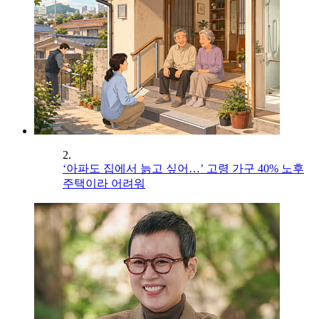
2.
‘아파도 집에서 늙고 싶어…’ 고령 가구 40% 노후
주택이라 어려워