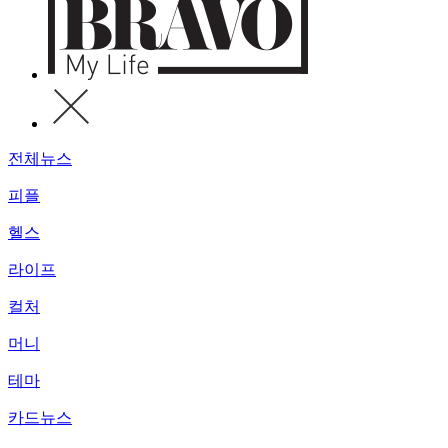
전체뉴스
피플
헬스
라이프
컬처
머니
테마
카드뉴스