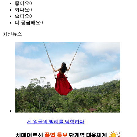
좋아요
0
화나요
0
슬퍼요
0
더 궁금해요
0
최신뉴스
세 얼굴의 발리를 탐험하다