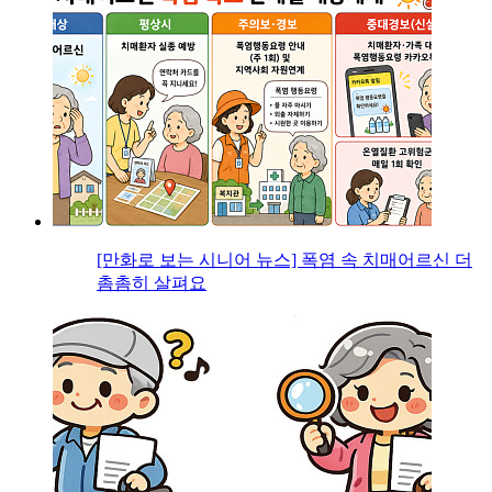
[만화로 보는 시니어 뉴스] 폭염 속 치매어르신 더
촘촘히 살펴요