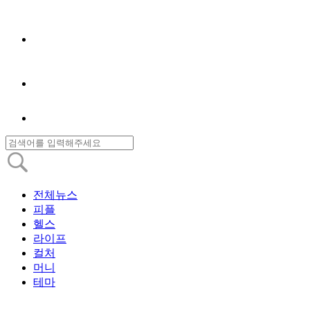
전체뉴스
피플
헬스
라이프
컬처
머니
테마