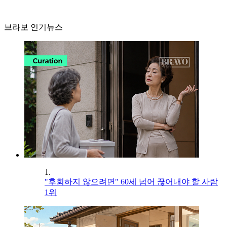
브라보 인기뉴스
1.
"후회하지 않으려면" 60세 넘어 끊어내야 할 사람
1위