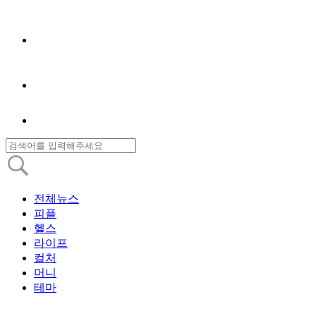
전체뉴스
피플
헬스
라이프
컬처
머니
테마