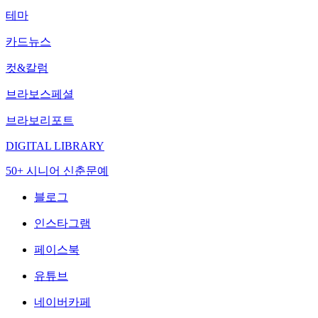
테마
카드뉴스
컷&칼럼
브라보스페셜
브라보리포트
DIGITAL LIBRARY
50+ 시니어 신춘문예
블로그
인스타그램
페이스북
유튜브
네이버카페