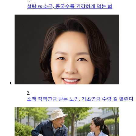
1.
설탕 vs 소금, 콩국수를 건강하게 먹는 법
2.
소액 직역연금 받는 노인, 기초연금 수령 길 열린다