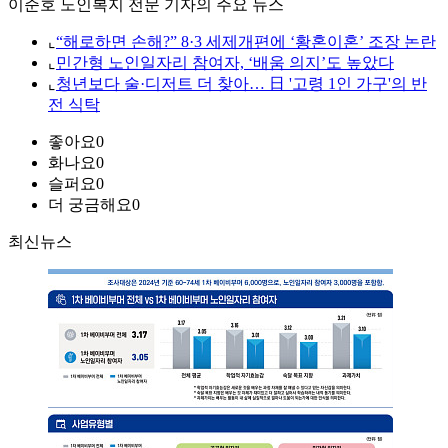
이준호 노인복지 전문 기자의 주요 뉴스
⌞
“해로하면 손해?” 8·3 세제개편에 ‘황혼이혼’ 조장 논란
⌞
민간형 노인일자리 참여자, ‘배움 의지’도 높았다
⌞
청년보다 술·디저트 더 찾아… 日 '고령 1인 가구'의 반
전 식탁
좋아요
0
화나요
0
슬퍼요
0
더 궁금해요
0
최신뉴스