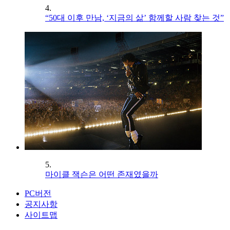
4.
“50대 이후 만남, ‘지금의 삶’ 함께할 사람 찾는 것”
5.
마이클 잭슨은 어떤 존재였을까
PC버전
공지사항
사이트맵