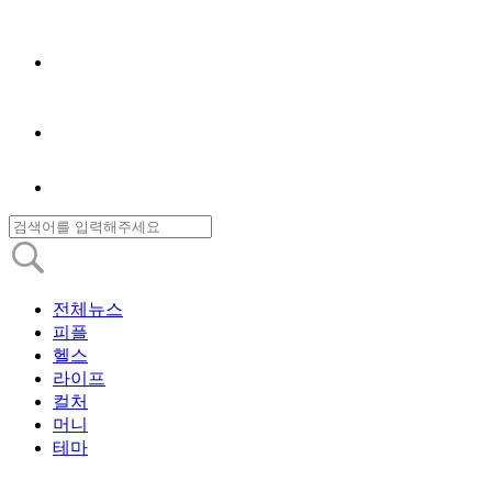
전체뉴스
피플
헬스
라이프
컬처
머니
테마