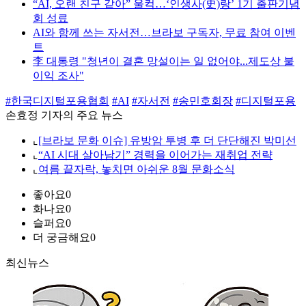
“AI, 오랜 친구 같아” 울컥…‘인생사(史)랑’ 1기 출판기념
회 성료
AI와 함께 쓰는 자서전…브라보 구독자, 무료 참여 이벤
트
李 대통령 "청년이 결혼 망설이는 일 없어야...제도상 불
이익 조사"
#한국디지털포용협회
#AI
#자서전
#송민호회장
#디지털포용
손효정 기자의 주요 뉴스
⌞
[브라보 문화 이슈] 유방암 투병 후 더 단단해진 박미선
⌞
“AI 시대 살아남기” 경력을 이어가는 재취업 전략
⌞
여름 끝자락, 놓치면 아쉬운 8월 문화소식
좋아요
0
화나요
0
슬퍼요
0
더 궁금해요
0
최신뉴스