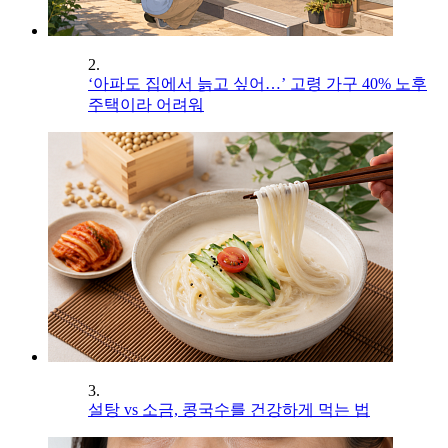
2.
‘아파도 집에서 늙고 싶어…’ 고령 가구 40% 노후
주택이라 어려워
3.
설탕 vs 소금, 콩국수를 건강하게 먹는 법