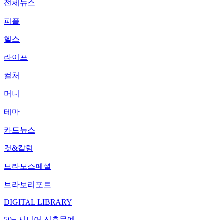
전체뉴스
피플
헬스
라이프
컬처
머니
테마
카드뉴스
컷&칼럼
브라보스페셜
브라보리포트
DIGITAL LIBRARY
50+ 시니어 신춘문예