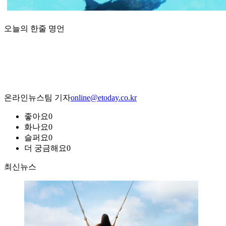
오늘의 한줄 명언
온라인뉴스팀 기자
online@etoday.co.kr
좋아요
0
화나요
0
슬퍼요
0
더 궁금해요
0
최신뉴스