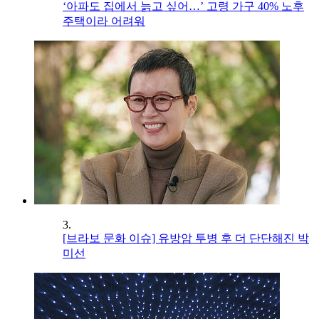
‘아파도 집에서 늙고 싶어…’ 고령 가구 40% 노후
주택이라 어려워
3.
[브라보 문화 이슈] 유방암 투병 후 더 단단해진 박
미선