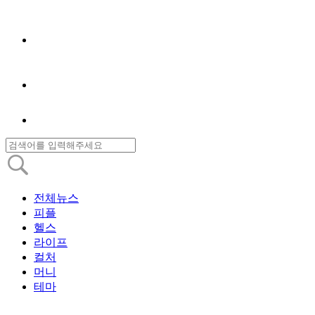
전체뉴스
피플
헬스
라이프
컬처
머니
테마