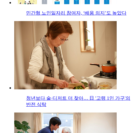
민간형 노인일자리 참여자, ‘배움 의지’도 높았다
청년보다 술·디저트 더 찾아… 日 '고령 1인 가구'의
반전 식탁