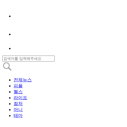
전체뉴스
피플
헬스
라이프
컬처
머니
테마