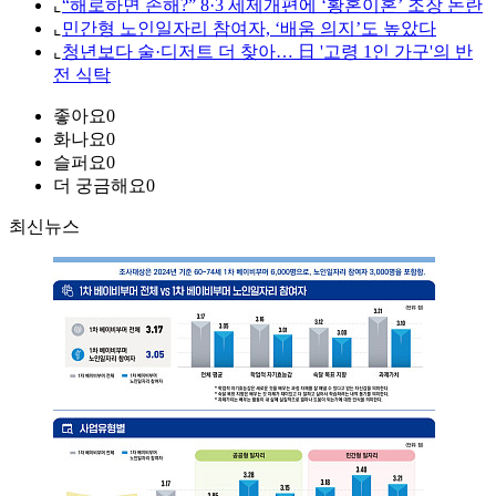
⌞
“해로하면 손해?” 8·3 세제개편에 ‘황혼이혼’ 조장 논란
⌞
민간형 노인일자리 참여자, ‘배움 의지’도 높았다
⌞
청년보다 술·디저트 더 찾아… 日 '고령 1인 가구'의 반
전 식탁
좋아요
0
화나요
0
슬퍼요
0
더 궁금해요
0
최신뉴스