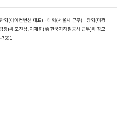
ㆍ관혁(아이컨벤션 대표)ㆍ태혁(서울시 근무)ㆍ장혁(미광
장)씨 모친상, 이재회(前 한국지하철공사 근무)씨 장모
-7691