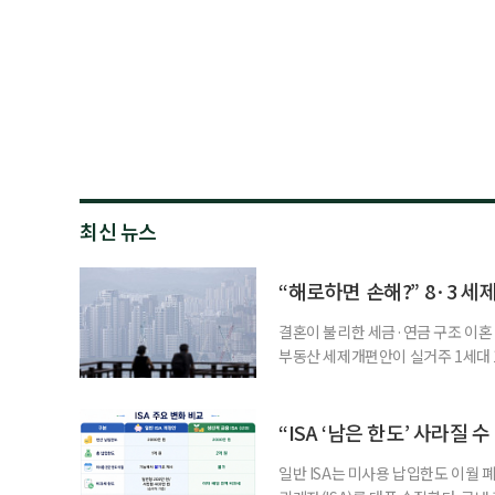
최신 뉴스
“해로하면 손해?” 8·3 세
결혼이 불리한 세금·연금 구조 이혼 
부동산 세제개편안이 실거주 1세대 1
고령 부부에게는 혼인을 유지하는 
세는 개인별로 부과하지만, 1세대 
부가 각자 집 한 채씩을 보유하면 한
“ISA ‘남은 한도’ 사라질 
일반 ISA는 미사용 납입한도 이월 