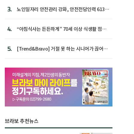
3.
노인일자리 안전관리 강화, 안전전담인력 613명
첫 배치
4.
“아침식사는 든든하게” 70세 이상 식생활 점수
가장 높아
5.
[Trend&Bravo] 거절 못 하는 시니어가 끊어야
할 행동 5
브라보 추천뉴스