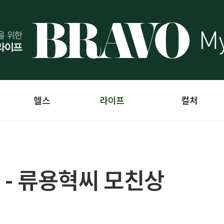
헬스
라이프
컬처
 - 류용혁씨 모친상