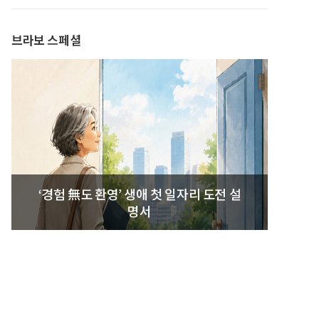
발간
브라보 스페셜
‘경험 無도 환영’ 생애 첫 일자리 도전 설
명서