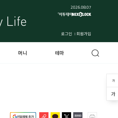
2026.08.07
로그인
회원가입
머니
테마
가
가
선호매체 추가