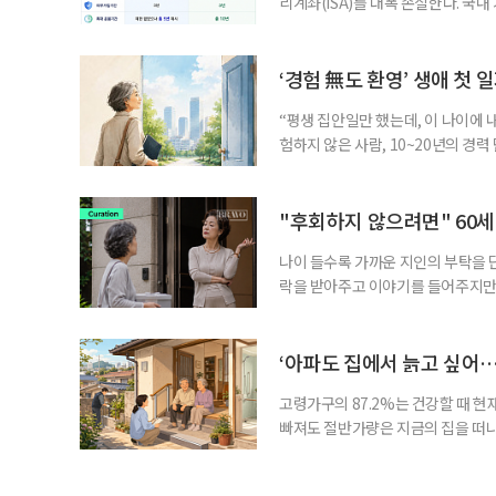
리계좌(ISA)를 대폭 손질한다. 국
금융 ISA’를 새로 만들고, 일정 
기존 ISA 가입자라면 이번 개편안에
기 때문이다. 지난 3일 발표된 세제
‘경험 無도 환영’ 생애 첫 
“평생 집안일만 했는데, 이 나이에 
험하지 않은 사람, 10~20년의 경
찾고 이력서를 쓰는 일부터 출퇴근, 
보다 부담을 낮춘 진입 경로다. 통계 
경험이 풍부한 고령자는 중요한 국
"후회하지 않으려면" 60세
나이 들수록 가까운 지인의 부탁을 
락을 받아주고 이야기를 들어주지만,
평소에는 무심하다가 필요할 때만 
관계가 아닌 편리한 도움이나 감정의
게 여기며, 거절하는 순간 태도를 
‘아파도 집에서 늙고 싶어…
다
고령가구의 87.2%는 건강할 때 현
빠져도 절반가량은 지금의 집을 떠나
공급에 무게가 실려 있다. 통합돌봄
지원 체계를 구축해야 한다는 제언이 