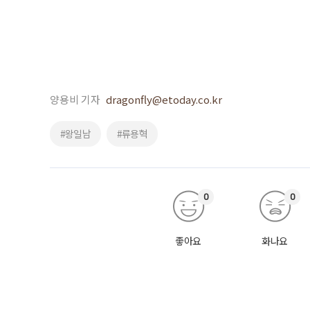
양용비 기자
dragonfly@etoday.co.kr
#왕일남
#류용혁
0
0
좋아요
화나요