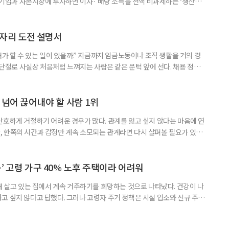
내 기업과 자본시장에 투자하면 이자· 배당 소득을 전액 비과세하는 ‘생산적
소득 이하 청년에게는 납입액의 10%를 소득공제 해주는 방안도 추진한다. 다만
 주목해야 한다. 그동안 사용하지 않고 쌓아둔 ISA 납입한도가 사라질 수 있
개편안이 국회 통과 후 그대로 시행된다면 법 시행 전 본
일자리 도전 설명서
내가 할 수 있는 일이 있을까.” 지금까지 임금노동이나 조직 생활을 거의 경
력 단절로 사실상 처음처럼 느껴지는 사람은 같은 문턱 앞에 선다. 채용 정보를
업무 지시, 동료 관계까지 낯설다. 이들에게 필요한 것은 ‘용기를 내라’는 말
밖에 섞여 있는 ‘첫 취업’, ‘경력 단절’ 생산인구가 줄어드는 상황에서 삶의
가 자원이다. 박경하 한국노인인력개발원 선임연구위
 넘어 끊어내야 할 사람 1위
단호하게 거절하기 어려운 경우가 많다. 관계를 잃고 싶지 않다는 마음에 연
 한쪽의 시간과 감정만 계속 소모되는 관계라면 다시 살펴볼 필요가 있다.
연락하거나, 만날 때마다 자신의 이야기만 늘어놓는 사람은 상대를 동등한
 창구로 대할 수 있다. 걱정을 가장해 자존감을 깎아내리고 도움을 당연하
바꾸는 행동도 건강한 관계와는 거리가 멀다. 믿고 털어놓은 개인사나 약점을
’ 고령 가구 40% 노후 주택이라 어려워
재 살고 있는 집에서 계속 거주하기를 희망하는 것으로 나타났다. 건강이 나
고 싶지 않다고 답했다. 그러나 고령자 주거 정책은 시설 입소와 신규 주택
 시행을 계기로 집수리부터 퇴원 후 임시 거처, 방문 돌봄까지 연결하는 주거
나왔다. 6일 건축공간연구원(AURI)이 발간한 ‘건축과 도시 공간’ 2026년