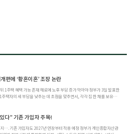
제개편에 ‘황혼이혼’ 조장 논란
뒤 1주택 혜택 가능 존재 해로에 노후 부담 증가 막아야 정부가 3일 발표한
주택자의 세 부담을 낮추는 데 초점을 맞추면서, 각각 집 한 채를 보유한
것보다 이혼이 경제적으로 유리해질 수 있다는 분석이 나온다. 종합부동산
1주택 공제와 세액공제 적용 여부는 부부를 하나의 세대로 묶어 판단한다. 부
 세대가 두 채를 가진 것으로 보지만, 실제 이혼해 주거와 생계를 분
수 있다” 기존 가입자 주목!
폐지…. 기존 가입자도 2027년 연장부터 적용 예정 정부가 개인종합자산관