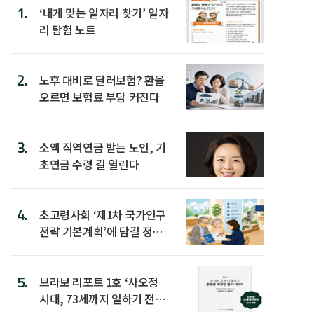
1.
‘내게 맞는 일자리 찾기’ 일자
리 탐험 노트
2.
노후 대비로 달러보험? 환율
오르면 보험료 부담 커진다
3.
소액 직역연금 받는 노인, 기
초연금 수령 길 열린다
4.
초고령사회 ‘제1차 국가인구
전략 기본계획’에 담길 정책
은
5.
브라보 리포트 1호 ‘사오정
시대, 73세까지 일하기 전략’