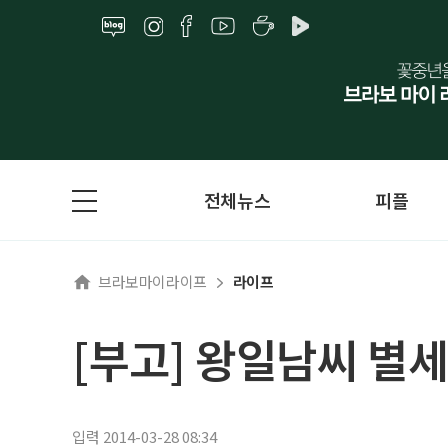
전체뉴스
피플
브라보마이라이프
라이프
[부고] 왕일남씨 별세
입력 2014-03-28 08:34