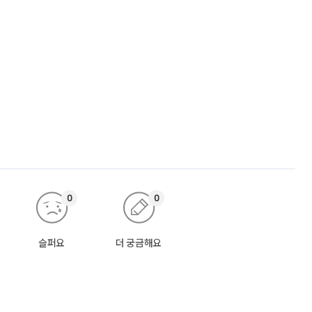
0
0
슬퍼요
더 궁금해요