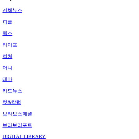
전체뉴스
피플
헬스
라이프
컬처
머니
테마
카드뉴스
컷&칼럼
브라보스페셜
브라보리포트
DIGITAL LIBRARY