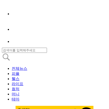
전체뉴스
피플
헬스
라이프
컬처
머니
테마