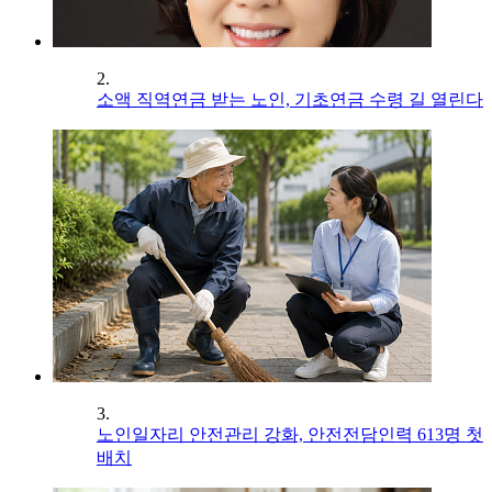
2.
소액 직역연금 받는 노인, 기초연금 수령 길 열린다
3.
노인일자리 안전관리 강화, 안전전담인력 613명 첫
배치