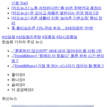
신호 Top5
[카드뉴스] 노후 걱정된다면? 확 바뀐 주택연금 총정리
[카드뉴스] 돈 모이고 재물운 열린다는 전국 명당 5곳
[카드뉴스] 귀촌 생활비 지원 '농어촌 기본소득' 핵심 정
리
美 폴리실리콘 15% 관세 부과… K태양광은 '반색'
#삼일절
#삼일절손주랑
#공휴일
#임시공휴일
한승희 기자의 주요 뉴스
⌞
"후회하지 않으려면" 60세 넘어 끊어내야 할 사람 1위
⌞
[Trend&Bravo] "함께라 더 힘들다" 황혼 부부 시간 분리
법 5
⌞
[Trend&Bravo] 거절 못 하는 시니어가 끊어야 할 행동 5
좋아요
0
화나요
0
슬퍼요
0
더 궁금해요
0
최신뉴스