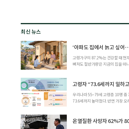
최신 뉴스
‘아파도 집에서 늙고 싶어…
고령가구의 87.2%는 건강할 때 현
빠져도 절반가량은 지금의 집을 떠나
공급에 무게가 실려 있다. 통합돌봄
지원 체계를 구축해야 한다는 제언이 
여름호에 실린 ‘통합돌봄 시행에 따른
고령자 “73.6세까지 일하고
우리나라 55~79세 고령층 10명 
73.6세까지 높아졌다. 반면 가장 
뒤에도 상당 기간 일해야 하는 고령층
처가 5일 발표한 ‘2026년 5월 경
7000명으로, 1년 전보다 57만 명
온열질환 사망자 62%가 8