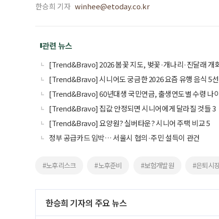
한승희 기자
winhee@etoday.co.kr
관련 뉴스
[Trend&Bravo] 2026 봄꽃 지도, 벚꽃·개나리·진달래 개
[Trend&Bravo] 시니어도 궁금한 2026 요즘 유행 음식 5선
[Trend&Bravo] 60년대생 국민연금, 출생연도별 수령 나
[Trend&Bravo] 집값 안정되면 시니어에게 달라질 것들 3
[Trend&Bravo] 요양원? 실버타운? 시니어 주택 비교 5
정부 공급카드 임박… 서울시 협의·주민 설득이 관건
#노후리스크
#노후준비
#보험개발원
#은퇴시
한승희 기자의 주요 뉴스