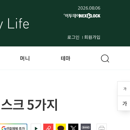
2026.08.06
로그인
회원가입
머니
테마
가
 리스크 5가지
가
선호매체 추가