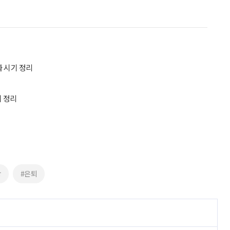
화 시기 정리
이 정리
장
#은퇴