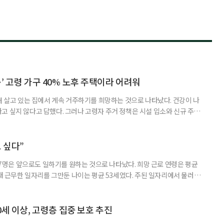
’ 고령 가구 40% 노후 주택이라 어려워
재 살고 있는 집에서 계속 거주하기를 희망하는 것으로 나타났다. 건강이 나
고 싶지 않다고 답했다. 그러나 고령자 주거 정책은 시설 입소와 신규 주택
 시행을 계기로 집수리부터 퇴원 후 임시 거처, 방문 돌봄까지 연결하는 주거
나왔다. 6일 건축공간연구원(AURI)이 발간한 ‘건축과 도시 공간’ 2026년
 고령자 주거-돌봄 협업 체계 구축 방안’ 보고서는 고
 싶다”
중 7명은 앞으로도 일하기를 원하는 것으로 나타났다. 희망 근로 연령은 평균
오래 근무한 일자리를 그만둔 나이는 평균 53세였다. 주된 일자리에서 물러난
의 현실이 통계로 확인됐다. 고령층 취업자 1012만 5000명 국가데이터
제활동인구조사 고령층 부가조사 결과’에 따르면 55~79세 인구는 1701만
 증가했다. 15세 이상 인구에서 차지하는 비중은
0세 이상, 고령층 집중 보호 추진