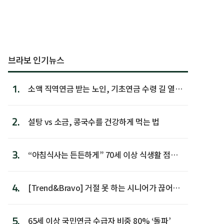
브라보 인기뉴스
1.
소액 직역연금 받는 노인, 기초연금 수령 길 열린
다
2.
설탕 vs 소금, 콩국수를 건강하게 먹는 법
3.
“아침식사는 든든하게” 70세 이상 식생활 점수
가장 높아
4.
[Trend&Bravo] 거절 못 하는 시니어가 끊어야
할 행동 5
5.
65세 이상 국민연금 수급자 비중 80% ‘돌파’