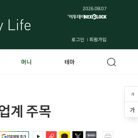
2026.08.07
로그인
회원가입
머니
테마
가
 업계 주목
가
선호매체 추가