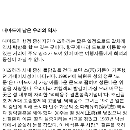
대마도에 남은 우리의 역사
대마도의 행정 중심지인 이즈하라는 짧은 일정으로도 알차게
역사 탐방을 할 수 있는 곳이다. 항구에 내려 도보로 이동할 수
있는 거리에 주요 명소가 모여 있어 바쁜 여행자들에게 최적의
동선이 아닐 수 없다.
이즈하라 시내 중심 돌담길을 걷다 보면 소(宗) 가문이 거주했
던 가네이시성이 나타난다. 1990년에 복원된 성의 정문 ‘노
문’은 대마도에서 가장 아름다운 문으로 꼽히며 성문다운 위
엄을 자랑한다. 우리나라 여행객의 발길이 가장 오래 머무는
곳은 성 내부에 자리한 ‘덕혜옹주 결혼봉축기념비’다. 조선왕
조 제26대 고종황제의 고명딸, 덕혜옹주. 그녀는 1931년 일본
의 강압에 의해 쓰시마 번주 가문의 소 다케유키(宗武志) 백작
과 정략결혼을 해야 했다. 옹주는 딸 정혜(正惠)를 낳았으나 정
신질환과 이혼, 딸의 실종이라는 비극을 겪었고, 1989년 낙선
재에서 쓸쓸히 눈을 감았다. 이 비석은 두 사람의 결혼을 축하