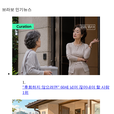
브라보 인기뉴스
1.
"후회하지 않으려면" 60세 넘어 끊어내야 할 사람
1위