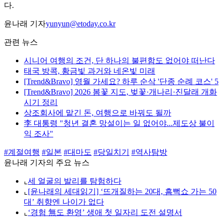
다.
윤나래 기자
yunyun@etoday.co.kr
관련 뉴스
시니어 여행의 조건, 단 하나의 불편함도 없어야 떠난다
태국 방콕, 황금빛 과거와 네온빛 미래
[Trend&Bravo] 영월 가세요? 하루 순삭 '단종 순례 코스' 5
[Trend&Bravo] 2026 봄꽃 지도, 벚꽃·개나리·진달래 개화
시기 정리
상조회사에 맡긴 돈, 여행으로 바꿔도 될까
李 대통령 "청년 결혼 망설이는 일 없어야...제도상 불이
익 조사"
#계절여행
#일본
#대마도
#당일치기
#역사탐방
윤나래 기자의 주요 뉴스
⌞
세 얼굴의 발리를 탐험하다
⌞
[윤나래의 세대읽기] ‘뜨개질하는 20대, 흠뻑쇼 가는 50
대’ 취향엔 나이가 없다
⌞
‘경험 無도 환영’ 생애 첫 일자리 도전 설명서