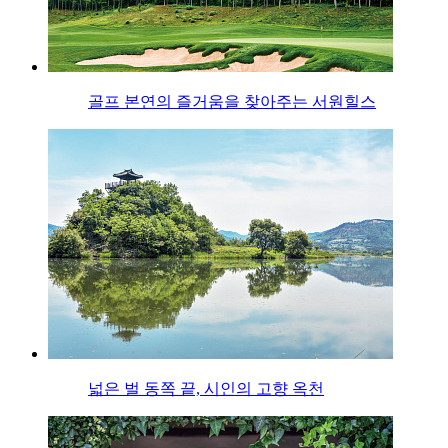
골프 본연의 즐거움을 찾아주는 서원힐스
넓은 벌 동쪽 끝, 시인의 고향 옥천