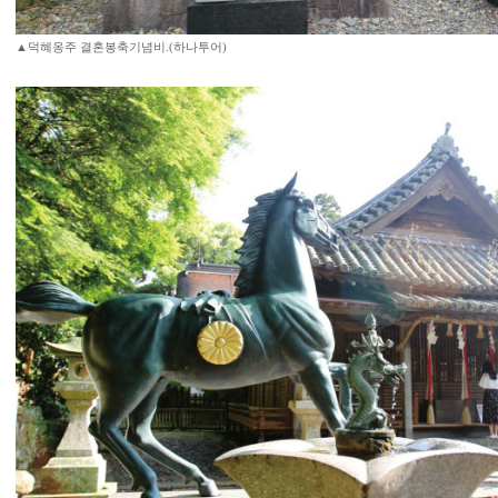
▲덕혜옹주 결혼봉축기념비.(하나투어)