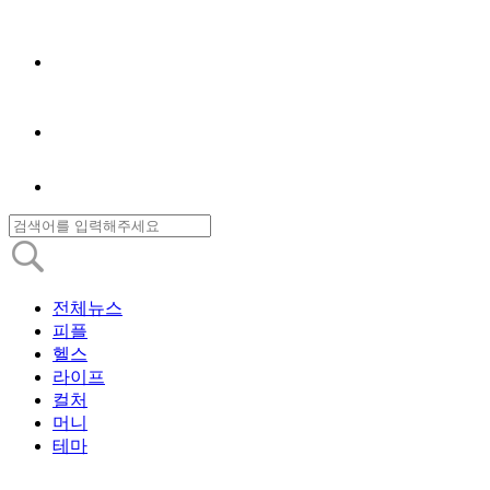
전체뉴스
피플
헬스
라이프
컬처
머니
테마