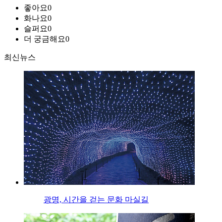
좋아요
0
화나요
0
슬퍼요
0
더 궁금해요
0
최신뉴스
광명, 시간을 걷는 문화 마실길