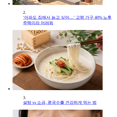
2.
‘아파도 집에서 늙고 싶어…’ 고령 가구 40% 노후
주택이라 어려워
3.
설탕 vs 소금, 콩국수를 건강하게 먹는 법