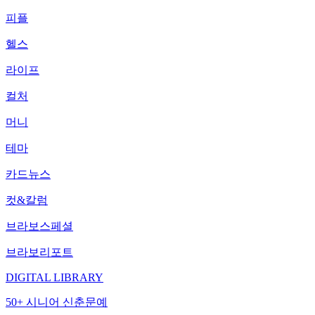
피플
헬스
라이프
컬처
머니
테마
카드뉴스
컷&칼럼
브라보스페셜
브라보리포트
DIGITAL LIBRARY
50+ 시니어 신춘문예