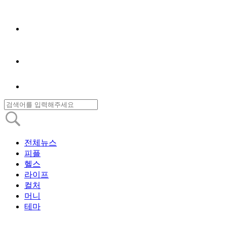
전체뉴스
피플
헬스
라이프
컬처
머니
테마