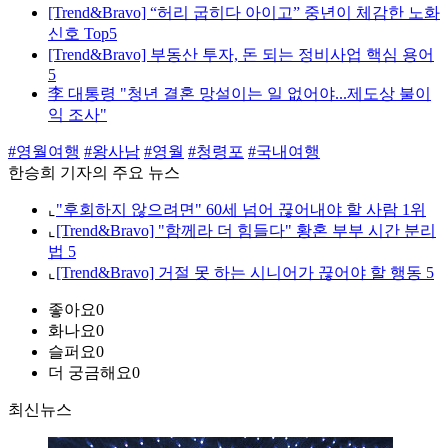
[Trend&Bravo] “허리 굽히다 아이고” 중년이 체감한 노화
신호 Top5
[Trend&Bravo] 부동산 투자, 돈 되는 정비사업 핵심 용어
5
李 대통령 "청년 결혼 망설이는 일 없어야...제도상 불이
익 조사"
#영월여행
#왕사남
#영월
#청령포
#국내여행
한승희 기자의 주요 뉴스
⌞
"후회하지 않으려면" 60세 넘어 끊어내야 할 사람 1위
⌞
[Trend&Bravo] "함께라 더 힘들다" 황혼 부부 시간 분리
법 5
⌞
[Trend&Bravo] 거절 못 하는 시니어가 끊어야 할 행동 5
좋아요
0
화나요
0
슬퍼요
0
더 궁금해요
0
최신뉴스