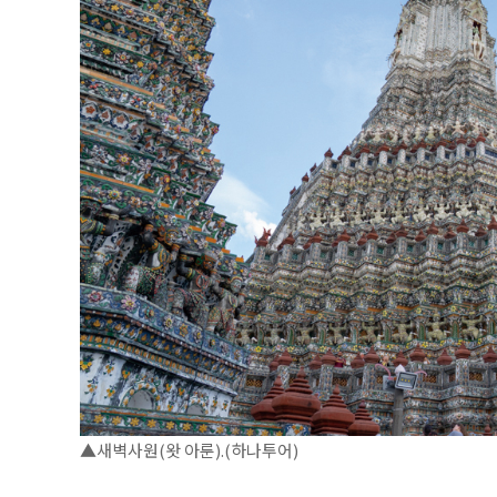
▲새벽사원(왓 아룬).(하나투어)