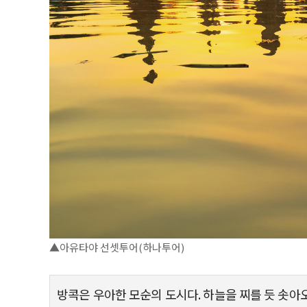
▲아유타야 선셋투어(하나투어)
방콕은 우아한 모순의 도시다. 하늘을 찌를 듯 솟아오