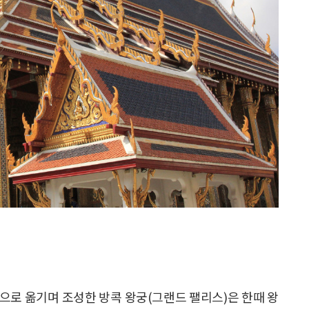
콕으로 옮기며 조성한 방콕 왕궁(그랜드 팰리스)은 한때 왕