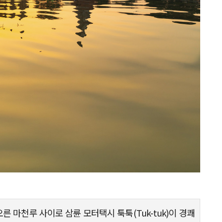
른 마천루 사이로 삼륜 모터택시 툭툭(Tuk-tuk)이 경쾌