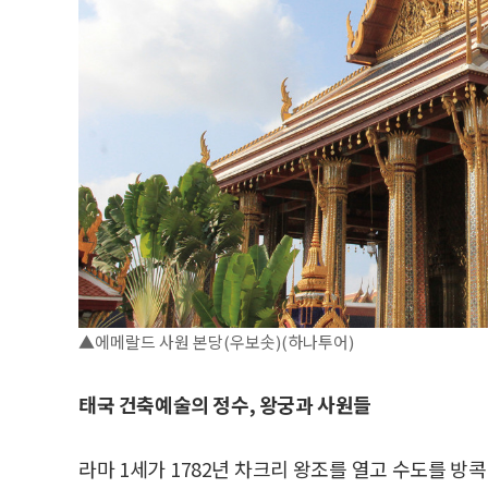
▲에메랄드 사원 본당(우보솟)(하나투어)
태국 건축예술의 정수, 왕궁과 사원들
라마 1세가 1782년 차크리 왕조를 열고 수도를 방