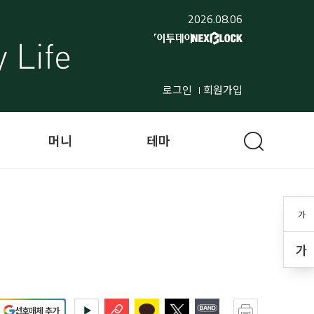
2026.08.06
로그인
회원가입
머니
테마
가
가
선호매체 추가